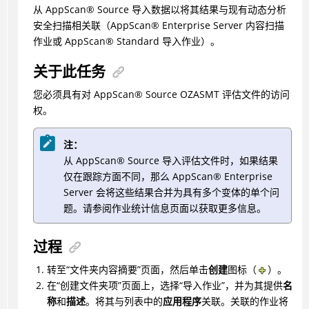
从
AppScan
®
Source 导入数据以将其结果与现有动态分析
安全扫描相关联（
AppScan
®
Enterprise Server 内容扫描
作业或
AppScan
®
Standard 导入作业）。
关于此任务
您必须具有对
AppScan
®
Source OZASMT 评估文件的访问
权。
注：
从
AppScan
®
Source 导入评估文件时，如果结果
仅在跟踪方面不同，那么
AppScan
®
Enterprise
Server 会将这些结果合并为具有多个变体的单个问
题。请参阅作业统计信息页面以获取更多信息。
过程
转至“文件夹内容摘要”页面，然后单击
创建
图标（
）。
在“创建文件夹项”页面上，选择“导入作业”，并为其提供
名
称
和
描述
。将其与列表中的
应用程序
关联。关联的作业将