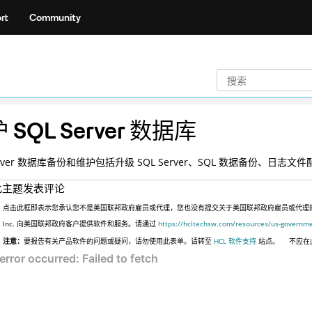
rt
Community
 SQL Server 数据库
Server 数据库备份和维护包括升级 SQL Server、SQL 数据备份、日志
此主题发表评论
点击此框即表示您承认您不是美国联邦政府雇员或代理，您也没有提交关于美国联邦政府雇员或代理的信息
Inc. 向美国联邦政府客户提供软件和服务。请通过
https://hcltechsw.com/resources/us-governm
注意：
要报告有关产品软件的问题或疑问，请勿使用此表单。请转至
HCL 软件支持
站点。
不应在