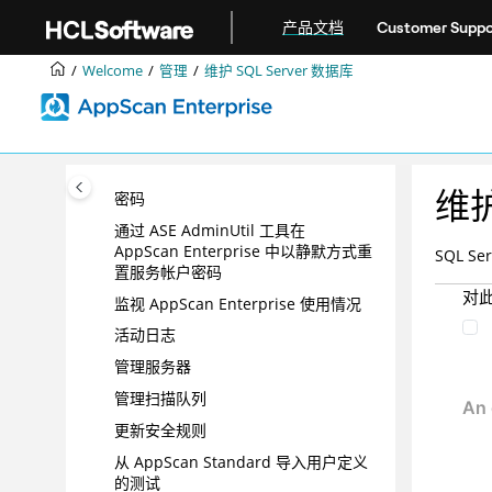
跳转到主要内容
AppScan Enterprise 中的 SAML 单
产品文档
Customer Suppo
点登录
Welcome
管理
维护 SQL Server 数据库
配置 AI 设置
配置和下载 Enterprise Console 和
AppScan Server 的日志文件
通过 ASE AdminUtil 工具在
AppScan Enterprise 中重置服务帐户
维护
密码
通过 ASE AdminUtil 工具在
AppScan Enterprise 中以静默方式重
SQL 
置服务帐户密码
对
监视 AppScan Enterprise 使用情况
活动日志
管理服务器
管理扫描队列
更新安全规则
从 AppScan Standard 导入用户定义
的测试