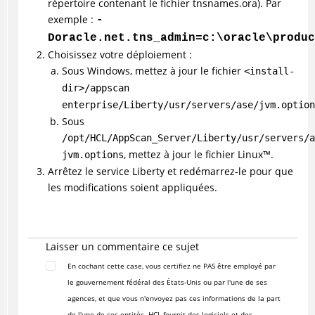
répertoire contenant le fichier tnsnames.ora). Par
exemple :
-
Doracle.net.tns_admin=c:\oracle\produc
Choisissez votre déploiement :
Sous Windows, mettez à jour le fichier
<install-
dir>/appscan
enterprise/Liberty/usr/servers/ase/jvm.option
Sous
/opt/HCL/AppScan_Server/Liberty/usr/servers/a
, mettez à jour le fichier
Linux
™
.
jvm.options
Arrêtez le service Liberty et redémarrez-le pour que
les modifications soient appliquées.
Laisser un commentaire ce sujet
En cochant cette case, vous certifiez ne PAS être employé par
le gouvernement fédéral des États-Unis ou par l'une de ses
agences, et que vous n'envoyez pas ces informations de la part
de l'une de ces entités. HCL fournit des logiciels et des