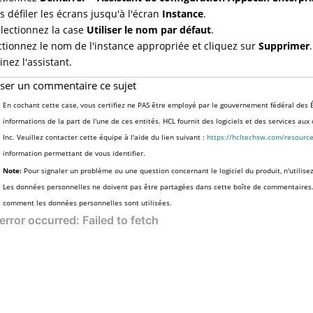
es défiler les écrans jusqu'à l'écran
Instance
.
lectionnez la case
Utiliser le nom par défaut
.
ctionnez le nom de l'instance appropriée et cliquez sur
Supprimer
inez l'assistant.
sser un commentaire ce sujet
En cochant cette case, vous certifiez ne PAS être employé par le gouvernement fédéral des É
informations de la part de l'une de ces entités. HCL fournit des logiciels et des services au
Inc. Veuillez contacter cette équipe à l'aide du lien suivant :
https://hcltechsw.com/resourc
information permettant de vous identifier.
Note:
Pour signaler un problème ou une question concernant le logiciel du produit, n'utilise
Les données personnelles ne doivent pas être partagées dans cette boîte de commentaires
comment les données personnelles sont utilisées.