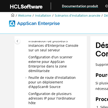
Tâches préalables à l'installation
Aller au contenu principal
Documentation produit
C
Tâches d'installation
Installation de HCL AppScan
Welcome
Installation
Scénarios d'installation avancée
Dé
Enterprise en mode silencieux
Tâches de post-installation
Scénarios d'installation avancée
Installation de plusieurs
Dés
instances d'Enterprise Console
sur un seul serveur
Co
Configuration d'un scanner
externe pour AppScan
Supprim
Enterprise dans la zone
démilitarisée
Pour
Feuille de route d'installation
pour un déploiement
Si plus
d'AppScan® Source
nécessa
Configuration de plusieurs
Proc
adresses IP pour l'ordinateur
hôte
Séle