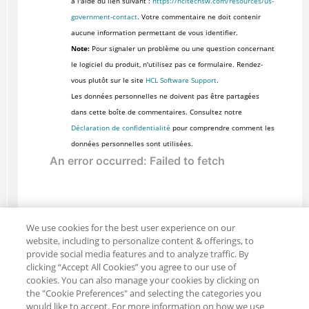
à l'aide du lien suivant :
https://hcltechsw.com/resources/us-
government-contact
. Votre commentaire ne doit contenir
aucune information permettant de vous identifier.
Note:
Pour signaler un problème ou une question concernant
le logiciel du produit, n'utilisez pas ce formulaire. Rendez-
vous plutôt sur le site
HCL Software Support
.
Les données personnelles ne doivent pas être partagées
dans cette boîte de commentaires. Consultez notre
Déclaration de confidentialité
pour comprendre comment les
données personnelles sont utilisées.
We use cookies for the best user experience on our
website, including to personalize content & offerings, to
provide social media features and to analyze traffic. By
clicking “Accept All Cookies” you agree to our use of
cookies. You can also manage your cookies by clicking on
the "Cookie Preferences" and selecting the categories you
would like to accept. For more information on how we use