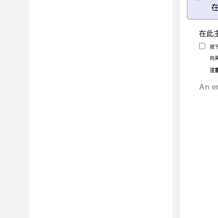
在此
按
向
注