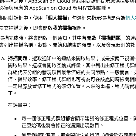
動掃描之後，
AppScan on Cloud
會藉由對話框提示您選擇要與掃
必須與現有的
AppScan on Cloud
應用程式相關聯。
相同對話框中，使用「
個人掃描
」勾選框來指示掃描是否為
個人
提交掃描之後，即會開啟
我的掃描
視圖。
掃描完成時，將會開啟一個通知，其中有開啟「
掃描問題
」的連
會列出掃描名稱、狀態、開始和結束的時間，以及發現漏洞的數
掃描問題
：選取通知中的連結來開啟結果；或是按兩下視圖
開啟結果。這樣會開啟互動式評量，其中列出由修正程式群
群組代表分組的發現項目最常流經的共同節點。一般而言，
倍、提昇效率。修正程式群組也可視為可在該處同時檢閱相
一定是應放置修正程式的確切位置。未來的重構、程式碼實
正。
在評量中：
每一個修正程式群組都會顯示建議的修正程式位置、
正原始碼後將會修正的漏洞出現數目。
如果您選取漏洞，即會開啟它的說明（通常附有範例