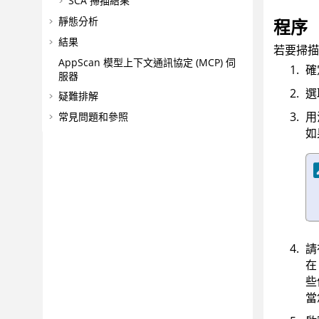
SCA 掃描結果
靜態分析
程序
結果
若要掃描
AppScan
模型上下文通訊協定 (MCP) 伺
確
服器
選
疑難排解
用
常見問題和參照
如
請
些
當