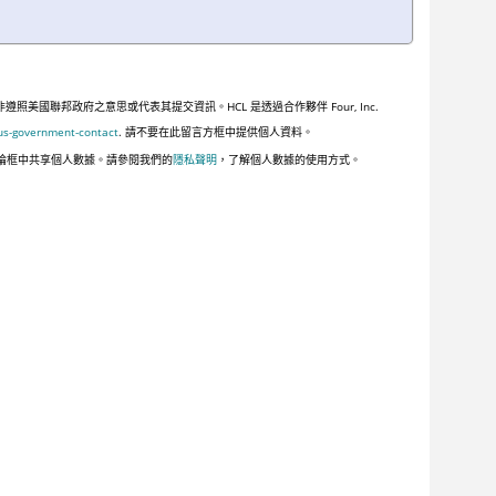
聯邦政府之意思或代表其提交資訊。HCL 是透過合作夥伴 Four, Inc.
us-government-contact
. 請不要在此留言方框中提供個人資料。
論框中共享個人數據。請參閱我們的
隱私聲明
，了解個人數據的使用方式。