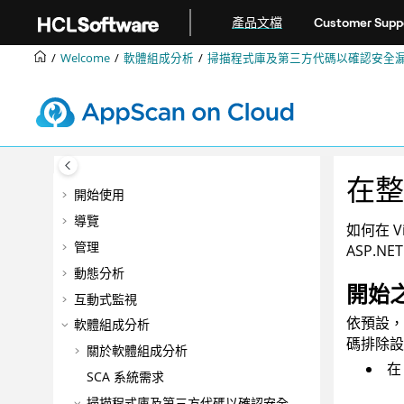
跳转到主要内容
產品文檔
Customer Supp
Welcome
軟體組成分析
掃描程式庫及第三方代碼以確認安全
在整
開始使用
導覽
如何在 V
管理
ASP.NE
動態分析
開始
互動式監視
依預設，
軟體組成分析
碼排除設
關於軟體組成分析
在
SCA 系統需求
掃描程式庫及第三方代碼以確認安全