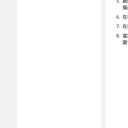
啟
描
在
在
當
圖