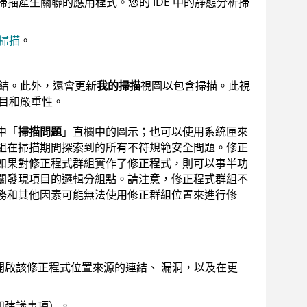
描產生關聯的應用程式。您的 IDE 中的靜態分析掃
掃描
。
結。此外，還會更新
我的掃描
視圖以包含掃描。此視
目和嚴重性。
中「
掃描問題
」直欄中的圖示；也可以使用系統匣來
組在掃描期間探索到的所有不符規範安全問題。
修正
如果對修正程式群組實作了修正程式，則可以事半功
關發現項目的邏輯分組點。請注意，修正程式群組不
務和其他因素可能無法使用修正群組位置來進行修
開啟該修正程式位置來源的連結、 漏洞，以及在更
和建議事項）。