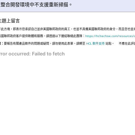
在整合開發環境中不支援重新掃描。
主題上留言
下此方塊，即表示您承認自己並非美國聯邦政府的員工，也並不具備美國聯邦政府的身分，而且您也並非遵照美國
美國聯邦政府客戶提供軟體和服務。請透過以下連結聯絡此團隊：
https://hcltechsw.com/resources/
意：
要報告有關產品軟件的問題或疑問，請勿使用此表單。請轉至
HCL 軟件支持
站點。
不應在此評