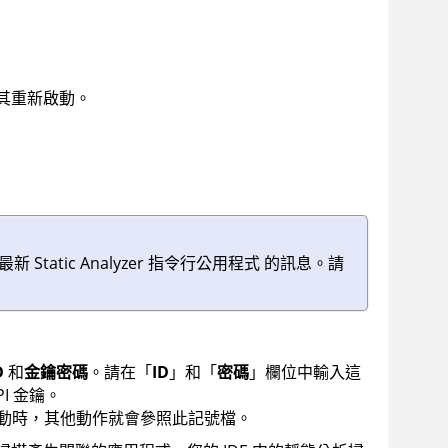
將其重新啟動。
至最新
Static Analyzer 指令行公用程式
的訊息。
請
D
和
金鑰密碼
。請在「
ID
」和「
密碼
」欄位中輸入這
I 金鑰。
動時，其他動作就會參照此記號檔。