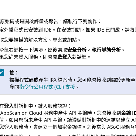
原始碼或是開啟評量或報告，請執行下列動作：
定外掛程式已安裝到 IDE。在安裝期間，如果 IDE 已開啟，請
取
您要掃描的解決方案、專案或網站。
滑鼠右鍵按一下選項，然後選取
安全分析
>
執行靜態分析
。
果您尚未登入服務，即會開啟
登入
對話框。
註：
掃描程式碼或產生
IRX
檔案時，您可能會接收到關於更新
參閱
指令行公用程式 (CLI) 支援
。
在
登入
對話框中，鍵入服務認證：
在
AppScan on Cloud
服務中產生 API 金鑰時，您會接收到
金鑰 I
值。如果您尚未產生 API 金鑰，請遵循對話框中的連結以建立 AP
您登入服務時，會建立一個加密金鑰檔。之後當與
ASoC
服務互