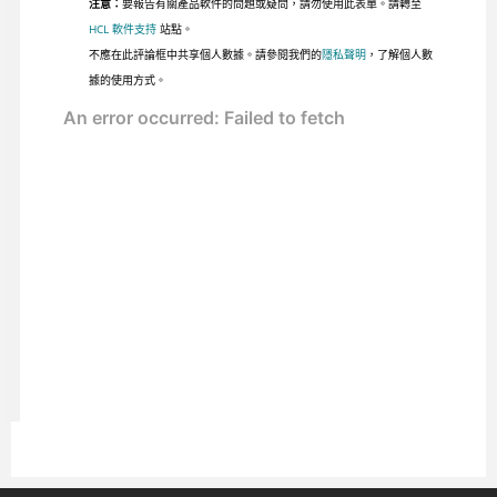
注意：
要報告有關產品軟件的問題或疑問，請勿使用此表單。請轉至
HCL 軟件支持
站點。
不應在此評論框中共享個人數據。請參閱我們的
隱私聲明
，了解個人數
據的使用方式。