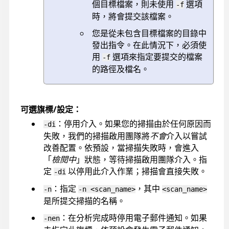
個目標檔案，則未使用
選項
-f
時，將會提交該檔案。
您是從未包含目標檔案的目錄中
發出指令。在此情況下，必須使
用
選項來指定要提交的檔案
-f
的路徑及檔名。
可選旗標/設定：
：停用介入。如果您的掃描由於任何原因而
-di
失敗，我們的掃描啟用團隊將
不會
介入以嘗試
改善配置。依預設，當掃描失敗時，會進入
「
檢閱中
」狀態，等待掃描啟用團隊介入。指
定
以停用此介入作業；掃描會直接失敗。
-di
：指定
，其中
-n
-n <scan_name>
<scan_name>
是所提交掃描的名稱。
：在分析完成時停用電子郵件通知。如果
-nen