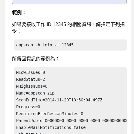
範例：
如果要接收工作 ID 12345 的相關資訊，請指定下列指
令：
appscan
.sh info -i 12345
所傳回資訊的範例為：
NLowIssues=0

ReadStatus=2

NHighIssues=0

Name=
appscan
.zip

ScanEndTime=2014-11-20T13:56:04.497Z

Progress=0

RemainingFreeRescanMinutes=0

ParentJobId=00000000-0000-0000-0000-000000000000

EnableMailNotifications=false
