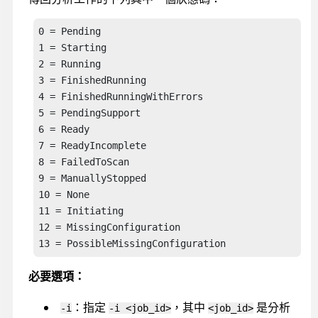
0 = Pending

1 = Starting

2 = Running

3 = FinishedRunning

4 = FinishedRunningWithErrors

5 = PendingSupport

6 = Ready

7 = ReadyIncomplete

8 = FailedToScan

9 = ManuallyStopped

10 = None

11 = Initiating

12 = MissingConfiguration

13 = PossibleMissingConfiguration
必要選項：
：指定
，其中
是分析
-i
-i <job_id>
<job_id>