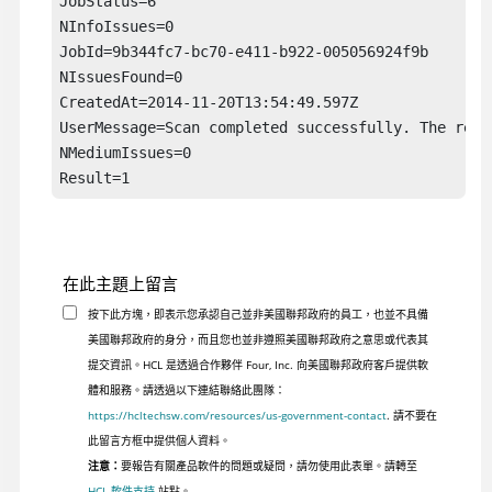
JobStatus=6

NInfoIssues=0

JobId=9b344fc7-bc70-e411-b922-005056924f9b

NIssuesFound=0

CreatedAt=2014-11-20T13:54:49.597Z

UserMessage=Scan completed successfully. The repor
NMediumIssues=0

Result=1
在此主題上留言
按下此方塊，即表示您承認自己並非美國聯邦政府的員工，也並不具備
美國聯邦政府的身分，而且您也並非遵照美國聯邦政府之意思或代表其
提交資訊。HCL 是透過合作夥伴 Four, Inc. 向美國聯邦政府客戶提供軟
體和服務。請透過以下連結聯絡此團隊：
https://hcltechsw.com/resources/us-government-contact
. 請不要在
此留言方框中提供個人資料。
注意：
要報告有關產品軟件的問題或疑問，請勿使用此表單。請轉至
HCL 軟件支持
站點。