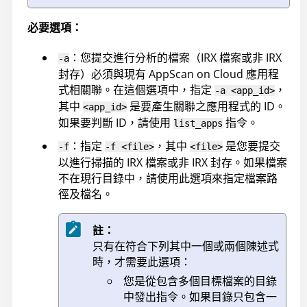
必要選項：
：您提交進行分析的檔案（
IRX
檔案或非
IRX
-a
封存）必須與現有
AppScan on Cloud
應用程
式相關聯。在這個選項中，指定
，
-a <app_id>
其中
是要產生關聯之應用程式的 ID。
<app_id>
如果要判斷 ID，請使用
指令。
list_apps
：指定
，其中
是您要提交
-f
-f <file>
<file>
以進行掃描的
IRX
檔案或非
IRX
封存。如果檔案
不在現行目錄中，請使用此選項來指定檔案路
徑及檔名。
註：
只有在符合下列其中一個或兩個陳述式
時，才需要此選項：
您是從包含多個目標檔案的目錄
中發出指令。如果目錄只包含一