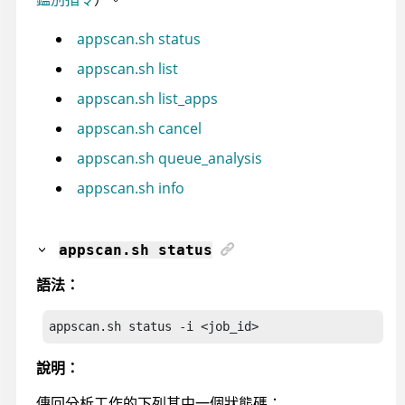
appscan.sh status
appscan.sh list
appscan.sh list_apps
appscan.sh cancel
appscan.sh queue_analysis
appscan.sh info
appscan
.sh status
語法：
appscan.sh status
 -i <job_id>
說明：
傳回分析工作的下列其中一個狀態碼：