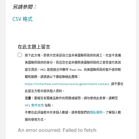
另請參閱：
CSV 格式
在此主題上留言
按下此方塊，即表示您承認自己並非美國聯邦政府的員工，也並不具備
美國聯邦政府的身分，而且您也並非遵照美國聯邦政府之意思或代表其
提交資訊。HCL 是透過合作夥伴 Four, Inc. 向美國聯邦政府客戶提供軟
體和服務。請透過以下連結聯絡此團隊：
https://hcltechsw.com/resources/us-government-contact
. 請不要在
此留言方框中提供個人資料。
注意：
要報告有關產品軟件的問題或疑問，請勿使用此表單。請轉至
HCL 軟件支持
站點。
不應在此評論框中共享個人數據。請參閱我們的
隱私聲明
，了解個人數
據的使用方式。