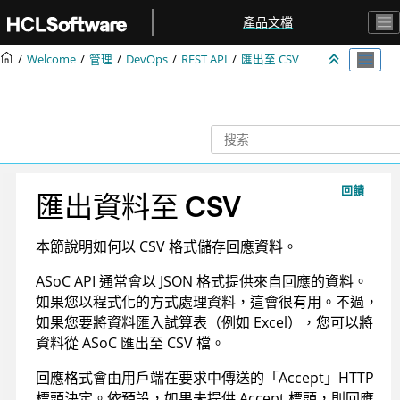
跳转到主要内容
產品文檔
Welcome
管理
DevOps
REST API
匯出至 CSV
回饋
匯出資料至 CSV
本節說明如何以 CSV 格式儲存回應資料。
ASoC
API 通常會以 JSON 格式提供來自回應的資料。
如果您以程式化的方式處理資料，這會很有用。不過，
如果您要將資料匯入試算表（例如 Excel），您可以將
資料從
ASoC
匯出至 CSV 檔。
回應格式會由用戶端在要求中傳送的「Accept」HTTP
標頭決定。依預設，如果未提供 Accept 標頭，則回應