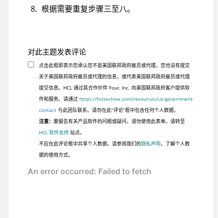
根据需要重复步骤三至八。
对此主题发表评论
点击此框即表示您承认您不是美国联邦政府雇员或代理，您也没有提交
关于美国联邦政府雇员或代理的信息，或代表美国联邦政府雇员或代理
提交信息。HCL 通过其合作伙伴 Four, Inc. 向美国联邦政府客户提供软
件和服务。请通过
https://hcltechsw.com/resources/us-government-
contact
与此团队联系。请勿在此“评论”框中包含任何个人数据。
注意：
要报告有关产品软件的问题或疑问，请勿使用此表单。请转至
HCL 软件支持
站点。
不应在此评论框中共享个人数据。请参阅我们的
隐私声明
，了解个人数
据的使用方式。