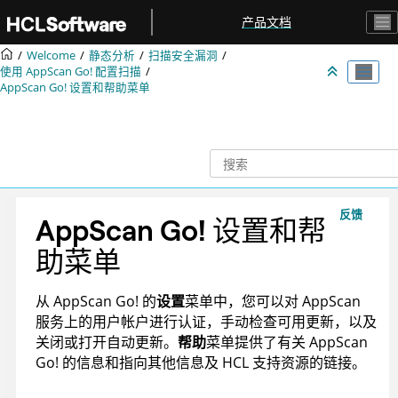
跳转到主要内容
产品文档
Welcome
静态分析
扫描安全漏洞
使用
AppScan Go!
配置扫描
AppScan Go!
设置和帮助菜单
反馈
AppScan Go!
设置和帮
助菜单
从
AppScan Go!
的
设置
菜单中，您可以对
AppScan
服务上的用户帐户进行认证，手动检查可用更新，以及
关闭或打开自动更新。
帮助
菜单提供了有关
AppScan
Go!
的信息和指向其他信息及 HCL 支持资源的链接。