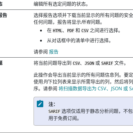
态
编辑所有选定问题的状态。
报告
选择报告选项并下载当前显示的所有问题的安
任何问题，报告将显示
所有
问题。
在
、
和
之间进行选择。
HTML
PDF
CSV
从对话框中的清单中进行选择。
请参阅
报告
题
将当前问题导出到
、
或
文件。
CSV
JSON
SARIF
此操作会导出当前显示的所有问题信息列。要
使用
列
下拉列表来显示所需导出的列，然后将
序。请参阅
将扫描数据导出为 CSV、JSON 或 SA
注：
选项仅适用于静态分析问题，不包括
SARIF
用于免费订阅。