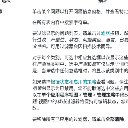
选项
描述
息
单击某个问题以打开问题信息窗格，并查看特
在所有表内容中搜索字符串。
要过滤显示的问题列表，请单击
过滤器
按钮，
行过滤：
严重性
、
状态
、
问题类型
、
语言
、
已
文件名
。可用过滤器会因扫描技术而异。
对于每个类别，可选中相应复选框以
仅
显示这
在
严重性
类别中，选中
严重
和
高
可仅显示“严重
是，当
未
选中任何复选框时，将显示该类别中
如果选择
根据状态和启用的策略
查看问题，请
用策略
显示为已禁用。您不能取消选中这些启
以在
单个应用程序视图
>
管理
>
管理策略
中修
题”视图中的
状态
过滤器将保持可编辑状态，您
改。
要移除所有已应用的过滤器，请单击
全部清除