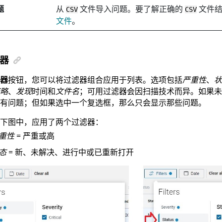
题
从
文件导入问题。要了解正确的
文件结
CSV
CSV
文件
。
器
器
按钮，您可以将过滤器组合应用于列表。选项包括
严重性
、
状
略
、
发现
时间和
文件名
；可用过滤器会因扫描技术而异。如果未
有问题；但如果选中一个复选框，那么只会显示那些问题。
下图中，应用了两个过滤器：
重性
= 严重或高
态
= 新、未解决、进行中或已重新打开