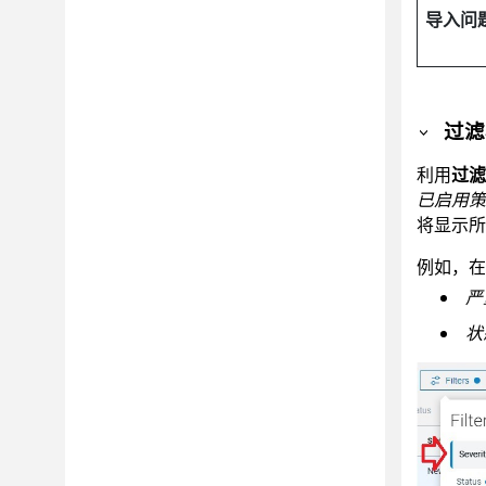
导入问
过滤
利用
过滤
已启用策
将显示所
例如，在
严
状