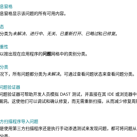
息窗格
息窗格显示该问题的所有可用内容。
态
分类为
未解决
、
进行中
、
无关
、
已重新打开
、
已略过
和
已修复
。
重性
以按出现在应用程序的
问题
网格中的类别分类。
分类
况下，所有问题都分类为
未解决
。可通过查看问题状态来查看问题分类。
T 问题验证器
T 问题验证器可帮助开发人员模拟 DAST 测试，并直接在其 IDE 或浏览器中验
T 漏洞。这使他们可以调试和确认修复，而无需重新扫描，从而减少修复
方扫描程序导入问题
是使用第三方扫描程序还是执行手动渗透测试来发现问题，都可将问题
分类。