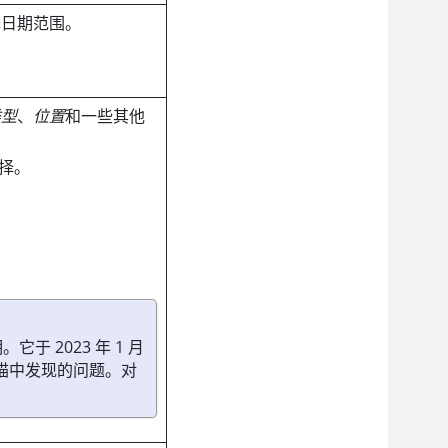
择日期范围。
。
类型
、
位置
和一些其他
择。
于 2023 年 1 月
扫描中发现的问题。对