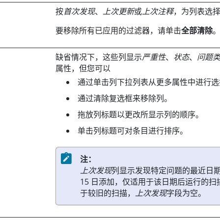
按
首次发现
、
上次更新
或
上次注释
，为列表选
要移除所有已应用的过滤器，请单击
全部清除
缺省情况下，这些列显示
严重性
、
状态
、
问题
属性，但您可以
通过单击列下拉列表从更多属性中进行选
通过清除复选框来移除列。
拖放列标题以更改所显示列的顺序。
单击列标题可对条目进行排序。
注：
上次发现
列显示发现特定问题的最近日期。它
15 日添加，仅适用于该日期后运行的
于较旧的扫描，
上次发现
字段为空。