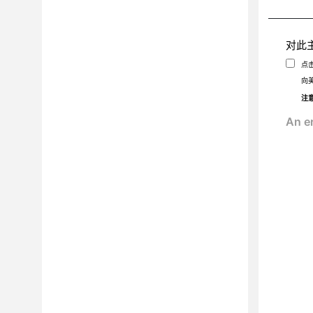
对此
点
向
注