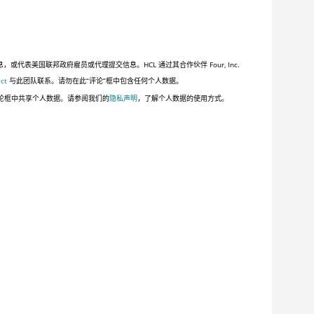
美国联邦政府雇员或代理提交信息。HCL 通过其合作伙伴 Four, Inc.
ct
与此团队联系。请勿在此“评论”框中包含任何个人数据。
论框中共享个人数据。请参阅我们的
隐私声明
，了解个人数据的使用方式。