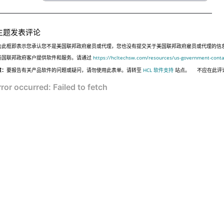
主题发表评论
击此框即表示您承认您不是美国联邦政府雇员或代理，您也没有提交关于美国联邦政府雇员或代理的信息，或代表
美国联邦政府客户提供软件和服务。请通过
https://hcltechsw.com/resources/us-government-conta
意：
要报告有关产品软件的问题或疑问，请勿使用此表单。请转至
HCL 软件支持
站点。
不应在此评