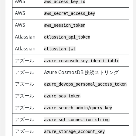
AWS
aws_access_key_id
AWS
aws_secret_access_key
AWS
aws_session_token
Atlassian
atlassian_api_token
Atlassian
atlassian_jwt
アズール
azure_cosmosdb_key_identifiable
アズール
Azure CosmosDB 接続ストリング
アズール
azure_devops_personal_access_token
アズール
azure_sas_token
アズール
azure_search_admin/query_key
アズール
azure_sql_connection_string
アズール
azure_storage_account_key