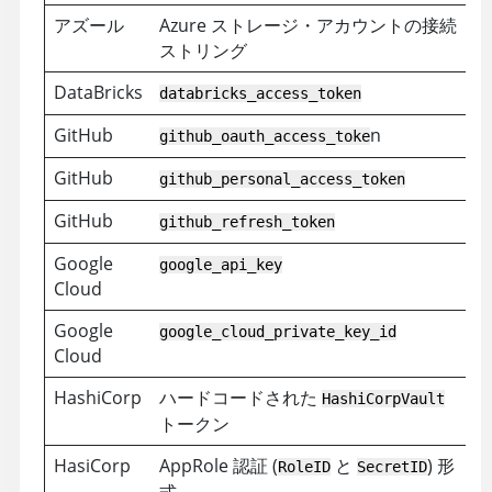
アズール
Azure ストレージ・アカウントの接続
ストリング
DataBricks
databricks_access_token
GitHub
n
github_oauth_access_toke
GitHub
github_personal_access_token
GitHub
github_refresh_token
Google
google_api_key
Cloud
Google
google_cloud_private_key_id
Cloud
HashiCorp
ハードコードされた
HashiCorpVault
トークン
HasiCorp
AppRole 認証 (
と
) 形
RoleID
SecretID
式