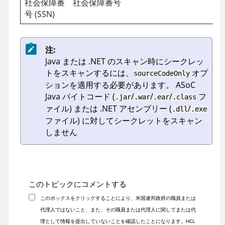
社会保障番
社会保障番号
号 (SSN)
注:
Java または .NET のスキャン時にシークレッ
トをスキャンするには、
オプ
sourceCodeOnly
ションを適用する必要があります。
ASoC
Java バイトコード (
/
/
/
フ
.jar
.war
.ear
.class
ァイル) または .NET アセンブリー (
/
.dll
.exe
ファイル) に対してシークレットをスキャン
しません
このトピックにコメントする
このボックスをクリックすることにより、米国連邦政府の職員または
代理人ではないこと、また、その職員または代理人に関してまたは代
理として情報を提出していないことを確認したことになります。HCL