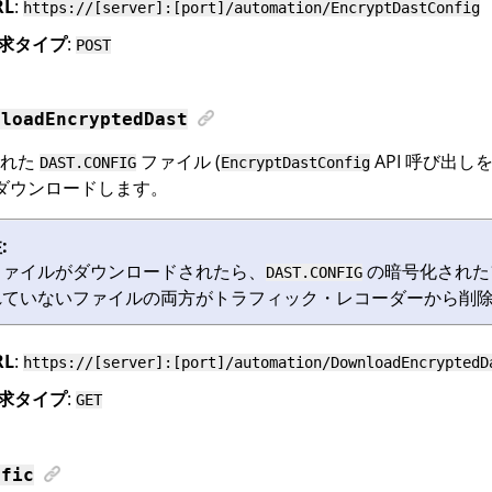
RL
:
https://[server]:[port]/automation/EncryptDastConfig
求タイプ
:
POST
nloadEncryptedDast
された
ファイル (
API 呼び出
DAST.CONFIG
EncryptDastConfig
をダウンロードします。
:
ファイルがダウンロードされたら、
の暗号化された
DAST.CONFIG
れていないファイルの両方がトラフィック・レコーダーから削
RL
:
https://[server]:[port]/automation/DownloadEncryptedD
求タイプ
:
GET
ffic