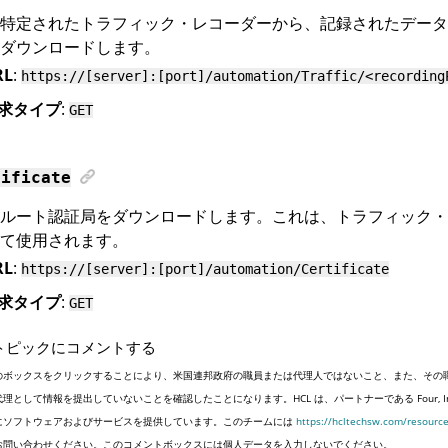
で特定されたトラフィック・レコーダーから、記録されたデー
ダウンロードします。
RL
:
https://[server]:[port]/automation/Traffic/<recording
求タイプ
:
GET
tificate
名ルート認証局をダウンロードします。これは、トラフィック
て使用されます。
RL
:
https://[server]:[port]/automation/Certificate
求タイプ
:
GET
トピックにコメントする
のボックスをクリックすることにより、米国連邦政府の職員または代理人ではないこと、また、その
代理として情報を提出していないことを確認したことになります。HCL は、パートナーである Four, 
にソフトウェアおよびサービスを提供しています。このチームには
https://hcltechsw.com/resourc
お問い合わせください。このコメントボックスには個人データを入力しないでください。