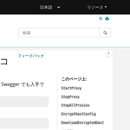
リソース
フィードバック
 コ
このページ上
agger でも入手で
StartProxy
StopProxy
StopAllProxies
EncryptDastConfig
DownloadEncryptedDast