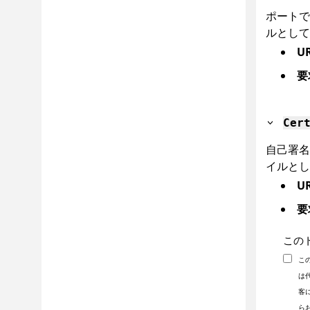
ポート
ルとして
U
要
Cer
自己署
イルとし
U
要
この
こ
は
客
ら