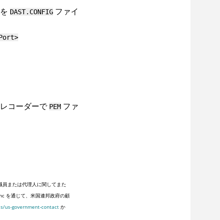
タを
ファイ
DAST.CONFIG
Port>
・レコーダーで
ファ
PEM
職員または代理人に関してまた
Inc を通じて、米国連邦政府の顧
es/us-government-contact
か