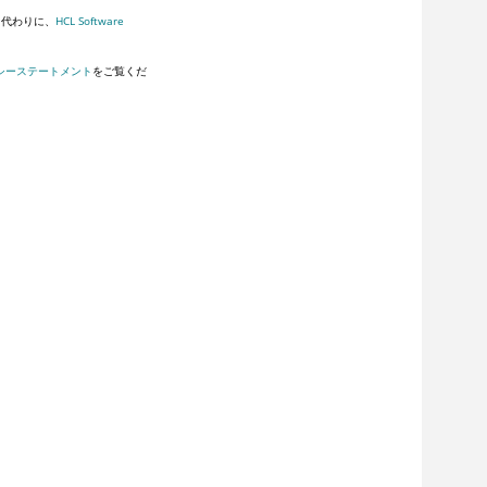
。代わりに、
HCL Software
シーステートメント
をご覧くだ