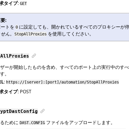
求タイプ
:
GET
要:
ポートを
に設定しても、開かれているすべてのプロキシーが
0
ません
。
を使用してください。
StopAllProxies
pAllProxies
ザーが開始したものを含め、すべてのポート上の実行中のすべ
す。
RL
:
https://[server]:[port]/automation/StopAllProxies
求タイプ
: POST
ryptDastConfig
するために
ファイルをアップロードします。
DAST.CONFIG