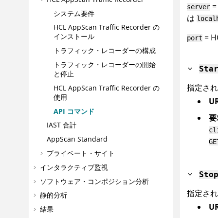
=
server
システム要件
は
local
HCL AppScan Traffic Recorder
の
インストール
=
H
port
トラフィック・レコーダーの構成
トラフィック・レコーダーの開始
Sta
と停止
指定さ
HCL AppScan Traffic Recorder
の
使用
U
API コマンド
要
IAST 合計
cl
AppScan Standard
GE
プライベート・サイト
インタラクティブ監視
Sto
ソフトウェア・コンポジション分析
指定され
静的分析
U
結果