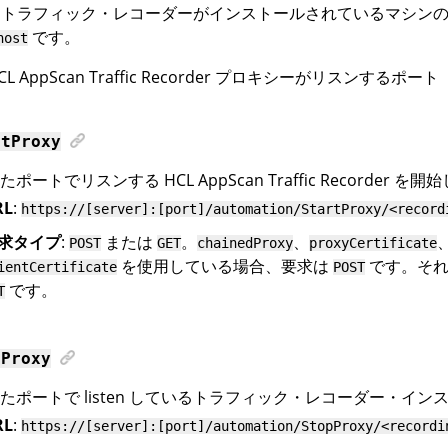
 トラフィック・レコーダーがインストールされているマシンの 
です。
host
CL AppScan Traffic Recorder
プロキシーがリスンするポート
rtProxy
れたポートでリスンする
HCL AppScan Traffic Recorder
を開始
RL
:
https://[server]:[port]/automation/StartProxy/<record
求タイプ
:
または
。
、
POST
GET
chainedProxy
proxyCertificate
を使用している場合、要求は
です。それ
ientCertificate
POST
です。
T
pProxy
たポートで listen しているトラフィック・レコーダー・イ
RL
:
https://[server]:[port]/automation/StopProxy/<recordi