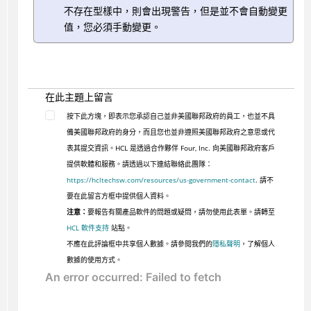
不存在型樣中，則會出現警告，但是並不會自動變更
值，您必須手動變更。
在此主題上留言
按下此方塊，即表示您承認自己並非美國聯邦政府的員工，也並不具
備美國聯邦政府的身分，而且您也並非遵照美國聯邦政府之意思或代
表其提交資訊。HCL 是透過合作夥伴 Four, Inc. 向美國聯邦政府客戶
提供軟體和服務。請透過以下連結聯絡此團隊：
https://hcltechsw.com/resources/us-government-contact
. 請不
要在此留言方框中提供個人資料。
注意：
要報告有關產品軟件的問題或疑問，請勿使用此表單。請轉至
HCL 軟件支持
站點。
不應在此評論框中共享個人數據。請參閱我們的
隱私聲明
，了解個人
數據的使用方式。