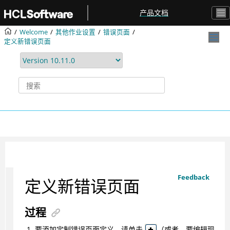
跳转到主要内容
产品文档
Welcome
其他作业设置
错误页面
定义新错误页面
Feedback
定义新错误页面
过程
要添加定制错误页面定义，请单击
（或者，要编辑现