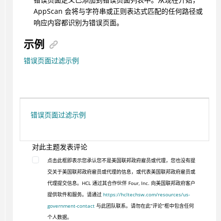
AppScan 会将与字符串或正则表达式匹配的任何路径或
响应内容都识别为错误页面。
示例
错误页面过滤示例
错误页面过滤示例
对此主题发表评论
点击此框即表示您承认您不是美国联邦政府雇员或代理，您也没有提
交关于美国联邦政府雇员或代理的信息，或代表美国联邦政府雇员或
代理提交信息。HCL 通过其合作伙伴 Four, Inc. 向美国联邦政府客户
提供软件和服务。请通过
https://hcltechsw.com/resources/us-
government-contact
与此团队联系。请勿在此“评论”框中包含任何
个人数据。