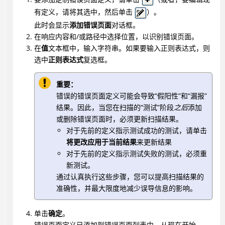
有定义，请将其选中，然后单击
）。
此时会显示
添加错误页面
对话框。
在响应内容和/或路径中选择位置，以识别错误页面。
在
值
文本框中，输入字符串。如果要输入正则表达式，则
选中
正则表达式
复选框。
重要：
错误的错误页面定义可能会导致“假阳性”和“漏报”
结果。因此，当您在扫描的“测试”阶段
之后
添加
或删除错误页面时，必须更新扫描结果。
对于先前的定义指示测试成功的测试，请单击
将更改应用于当前结果
来更新结果
对于先前的定义指示测试失败的测试，必须重
新测试。
通过认真执行这些步骤，您可以提高扫描结果的
准确性，并最大限度地减少误导信息的影响。
单击
确定
。
错误页面定义已添加到错误页面列表中。从现在开始，