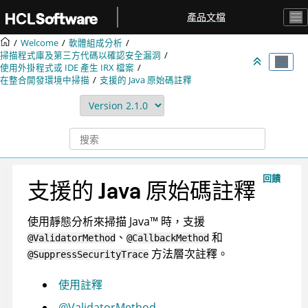
跳转到主要内容
產品文檔
Welcome
軟體組成分析
掃描程式庫及第三方代碼以確認安全漏洞
使用外掛程式或 IDE 產生
IRX
檔案
在整合開發環境中掃描
支援的 Java 原始碼註釋
回饋
支援的 Java 原始碼註釋
使用靜態分析來掃描
Java
™
時，支援
、
和
@ValidatorMethod
@CallbackMethod
方法層次註釋。
@SuppressSecurityTrace
使用註釋
@ValidatorMethod