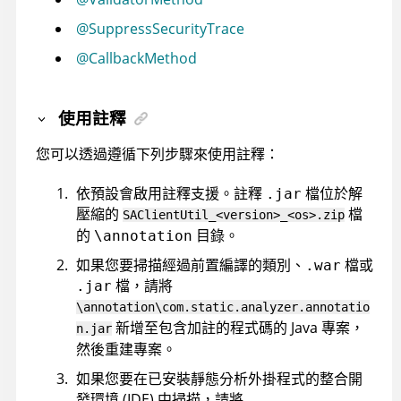
@SuppressSecurityTrace
@CallbackMethod
使用註釋
您可以透過遵循下列步驟來使用註釋：
依預設會啟用註釋支援。註釋
檔位於解
.jar
壓縮的
檔
SAClientUtil_<version>_<os>.zip
的
目錄。
\annotation
如果您要掃描經過前置編譯的類別、
檔或
.war
檔，請將
.jar
\annotation\com.static.analyzer.annotatio
新增至包含加註的程式碼的 Java 專案，
n.jar
然後重建專案。
如果您要在已安裝靜態分析外掛程式的整合開
發環境 (IDE) 中掃描，請將