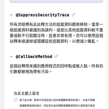
@SuppressSecurityTrace
所有流經標有此註釋方法的追蹤資料都將移除。當某一
組追蹤資料被識別為誤判，或是比其他追蹤資料較不重
要或較不引起關注時，這會非常有用。您可以使用這個
註釋來過濾掉或隱藏這些追蹤資料，以便減少雜亂。
@CallbackMethod
這個註釋用來識別應用程式的回呼點或進入點。所有的
引數都被視為帶有污染。
在此主題上留言
按下此方塊，即表示您承認自己並非美國聯邦政府的員工，也並不具備
美國聯邦政府的身分，而且您也並非遵照美國聯邦政府之意思或代表其