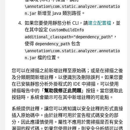
\annotation\com.static.analyzer.annotatio
新增至 Java 類別路徑。
n.jar
如果您要使用靜態分析 CLI，請
建立配置檔
，並
在其中設定
CustomBuildInfo
，
additional_classpath="dependency_path"
使得
包含
dependency_path
\annotation\com.static.analyzer.annotatio
檔的位置。
n.jar
您可以在掃描之前新增註釋至原始碼；或是在掃描之後
及分類期間新增註釋，以便識別及刪除誤判。如果您要
在已安裝靜態分析外掛程式的 IDE 中掃描，可以使用
掃描報告中的「
幫助我修正此問題
」按鈕。當您選取此
按鈕時，系統會顯示可在其中新增註釋的可能點。
系統提供註釋，讓您可以將知識以安全註釋的形式直接
插入原始碼中。由於註釋可用於宣告程式碼安全的部
分，因此應謹慎使用。屬性不應用於需掃描是否有安全
漏洞的程式碼。如果您使用註釋，則安全分析師可以透