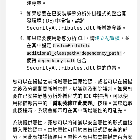
建專案。
如果您要在已安裝靜態分析外掛程式的整合開
發環境 (IDE) 中掃描，請將
新增為參照。
SecurityAttributes.dll
如果您要使用靜態分析 CLI，請
建立配置檔
，並
在其中設定
CustomBuildInfo
，
additional_classpath="dependency_path"
使得
包含
dependency_path
檔的位置。
SecurityAttributes.dll
您可以在掃描之前新增屬性至原始碼；或者可以在掃描
之後及分類期間新增它們，以識別及刪除誤判。如果您
要在已安裝靜態分析外掛程式的 IDE 中掃描，可以使
用掃描報告中的「
幫助我修正此問題
」按鈕。當您選取
此按鈕時，系統會顯示可在其中新增屬性的可能點。
系統提供屬性，讓您可以將知識以安全屬性的形式直接
插入原始碼中。由於屬性可用於宣告程式碼安全的部
分，因此應該謹慎運用。屬性不應用於需掃描是否有安