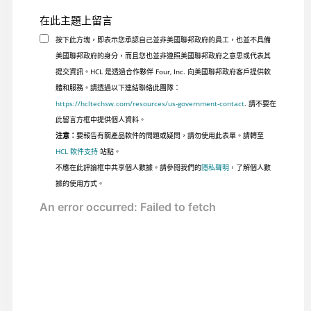
在此主題上留言
按下此方塊，即表示您承認自己並非美國聯邦政府的員工，也並不具備
美國聯邦政府的身分，而且您也並非遵照美國聯邦政府之意思或代表其
提交資訊。HCL 是透過合作夥伴 Four, Inc. 向美國聯邦政府客戶提供軟
體和服務。請透過以下連結聯絡此團隊：
https://hcltechsw.com/resources/us-government-contact
. 請不要在
此留言方框中提供個人資料。
注意：
要報告有關產品軟件的問題或疑問，請勿使用此表單。請轉至
HCL 軟件支持
站點。
不應在此評論框中共享個人數據。請參閱我們的
隱私聲明
，了解個人數
據的使用方式。