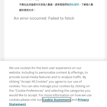
不應在此評論框中共享個人數據。請參閱我們的
隱私聲明
，了解個人數
據的使用方式。
We use cookies for the best user experience on our
website, including to personalize content & offerings, to
provide social media features and to analyze traffic. By
clicking “Accept All Cookies” you agree to our use of
cookies. You can also manage your cookies by clicking on
the "Cookie Preferences" and selecting the categories you
would like to accept. For more information on how we use
cookies please visit our
Cookie Statement
and
Privacy
分享：電子郵件
推特
Statement