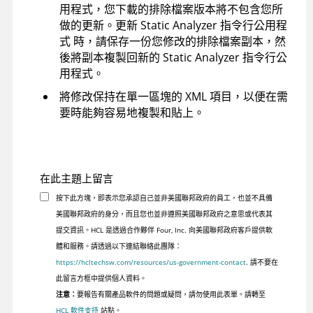
用程式
，您下載的排除檔案版本將不包含您所
做的更新。更新
Static Analyzer 指令行公用程
式
時，請保存一份您修改的排除檔案副本，然
後將副本複製回新的
Static Analyzer 指令行公
用程式
。
將修改保持在單一區塊的 XML 項目，以便在需
要時能夠容易地複製和貼上。
在此主題上留言
按下此方塊，即表示您承認自己並非美國聯邦政府的員工，也並不具備
美國聯邦政府的身分，而且您也並非遵照美國聯邦政府之意思或代表其
提交資訊。HCL 是透過合作夥伴 Four, Inc. 向美國聯邦政府客戶提供軟
體和服務。請透過以下連結聯絡此團隊：
https://hcltechsw.com/resources/us-government-contact
. 請不要在
此留言方框中提供個人資料。
注意：
要報告有關產品軟件的問題或疑問，請勿使用此表單。請轉至
HCL 軟件支持
站點。