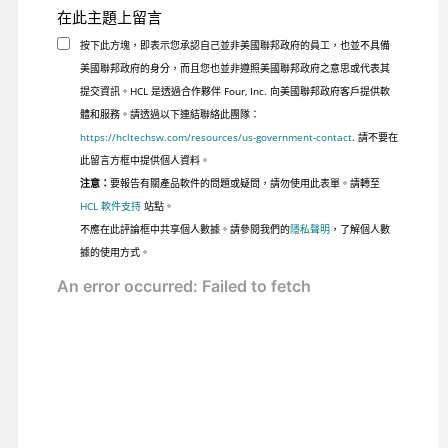
在此主題上留言
按下此方塊，即表示您承認自己並非美國聯邦政府的員工，也並不具備
美國聯邦政府的身分，而且您也並非遵照美國聯邦政府之意思或代表其
提交資訊。HCL 是透過合作夥伴 Four, Inc. 向美國聯邦政府客戶提供軟
體和服務。請透過以下連結聯絡此團隊：
https://hcltechsw.com/resources/us-government-contact
. 請不要在
此留言方框中提供個人資料。
注意：
要報告有關產品軟件的問題或疑問，請勿使用此表單。請轉至
HCL 軟件支持
站點。
不應在此評論框中共享個人數據。請參閱我們的
隱私聲明
，了解個人數
據的使用方式。