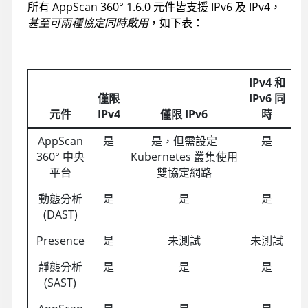
所有
AppScan 360°
1.6.0 元件皆支援 IPv6 及 IPv4，
甚至可兩種協定同時啟用
，如下表：
IPv4 和
僅限
IPv6 同
元件
IPv4
僅限 IPv6
時
AppScan
是
是，但需設定
是
360°
中央
Kubernetes 叢集使用
平台
雙協定網路
動態分析
是
是
是
(DAST)
Presence
是
未測試
未測試
靜態分析
是
是
是
(SAST)