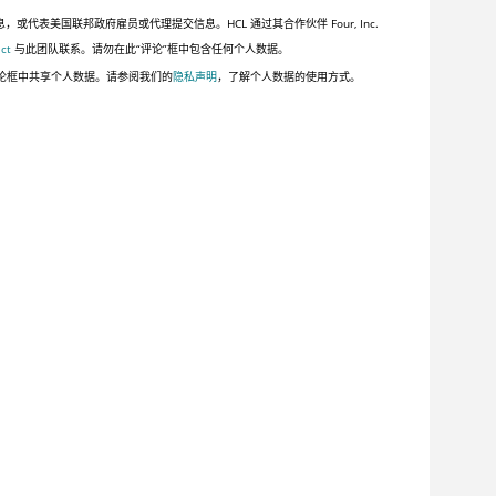
美国联邦政府雇员或代理提交信息。HCL 通过其合作伙伴 Four, Inc.
ct
与此团队联系。请勿在此“评论”框中包含任何个人数据。
论框中共享个人数据。请参阅我们的
隐私声明
，了解个人数据的使用方式。