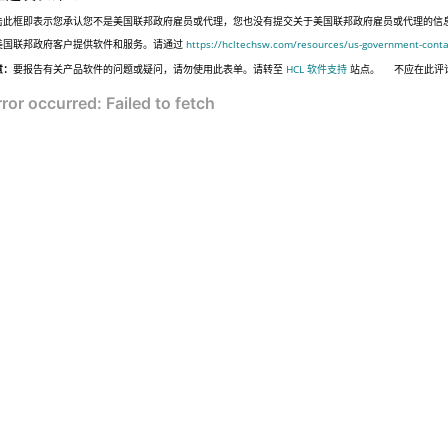
击此框即表示您承认您不是美国联邦政府雇员或代理，您也没有提交关于美国联邦政府雇员或代理的信息，或代表
美国联邦政府客户提供软件和服务。请通过
https://hcltechsw.com/resources/us-government-conta
意：
要报告有关产品软件的问题或疑问，请勿使用此表单。请转至
HCL 软件支持
站点。
不应在此评