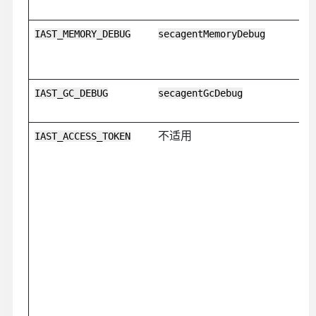
IAST_MEMORY_DEBUG
secagentMemoryDebug
IAST_GC_DEBUG
secagentGcDebug
不适用
IAST_ACCESS_TOKEN
3
E