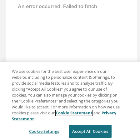
We use cookies for the best user experience on our
website, including to personalize content & offerings, to
provide social media features and to analyze traffic. By
clicking “Accept All Cookies” you agree to our use of
cookies. You can also manage your cookies by clicking on
the "Cookie Preferences" and selecting the categories you
would like to accept. For more information on how we use
cookies please visit our
Cookie Statement
and
Privacy
分享：电子邮件
推特
Statement
免责声明
隐私
使用条款
Cookie Settings
Accept All Cookies
Cookie Settings