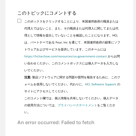
このトピックにコメントする
このボックスをクリックすることにより、米国連邦政府の職員または
代理人ではないこと、また、その職員または代理人に関してまたは代
理として情報を提出していないことを確認したことになります。HCL
は、パートナーである Four, Inc を通じて、米国連邦政府の顧客にソフ
トウェアおよびサービスを提供しています。このチームには
https://hcltechsw.com/resources/us-government-contact
からお問
い合わせください。このコメントボックスには個人データを入力しな
いでください。
注意:
製品ソフトウェアに関する問題や質問を報告するために、このフ
ォームを使用しないでください。代わりに、
HCL Software Support
の
サイトにアクセスしてください。
このコメント欄では、個人情報を共有しないでください。個人データ
の使用方法については、
プライバシーステートメント
をご覧くださ
い。