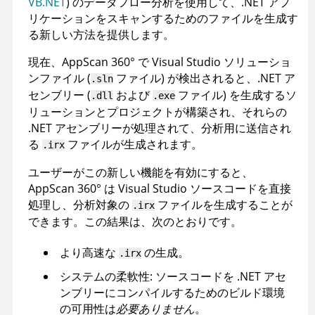
VB.NET
) のデータフロー分析を使用して、.NET アプ
リケーションをスキャンするためのファイルを生成す
る新しい方法を提供します。
現在、
AppScan 360°
で Visual Studio ソリューショ
ンファイル (
ファイル) が検出されると、.NET ア
.sln
センブリー (
および
ファイル) を生成するソ
.dll
.exe
リューションとプロジェクトが構築され、それらの
.NET アセンブリーが処理されて、分析用に送信され
る
ファイルが生成されます。
.irx
ユーザーがこの新しい機能を有効にすると、
AppScan 360°
は Visual Studio ソースコードを直接
処理し、分析対象の
ファイルを生成することが
.irx
できます。この結果は、次のとおりです。
より高速な
の生成。
.irx
システムの柔軟性: ソースコードを .NET アセ
ンブリーにコンパイルするためのビルド環境
の可用性は
必要ありません
。