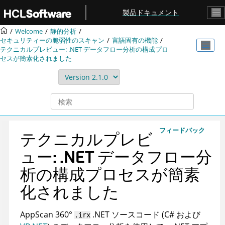
メインコンテンツにジャンプ
製品ドキュメント
Welcome
静的分析
セキュリティーの脆弱性のスキャン
言語固有の機能
テクニカルプレビュー: .NET データフロー分析の構成プロ
セスが簡素化されました
フィードバック
テクニカルプレビ
ュー: .NET データフロー分
析の構成プロセスが簡素
化されました
AppScan 360°
.NET ソースコード (C# および
.irx