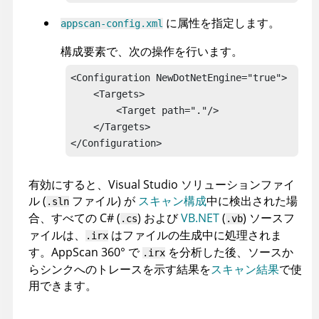
に属性を指定します。
appscan-config.xml
構成要素で、次の操作を行います。
<Configuration NewDotNetEngine="true">

    <Targets>

        <Target path="."/>

    </Targets>

</Configuration>
有効にすると、Visual Studio ソリューションファイ
ル (
ファイル) が
スキャン構成
中に検出された場
.sln
合、すべての C# (
) および
VB.NET
(
) ソースフ
.cs
.vb
ァイルは、
はファイルの生成中に処理されま
.irx
す。
AppScan 360°
で
を分析した後、ソースか
.irx
らシンクへのトレースを示す結果を
スキャン結果
で使
用できます。