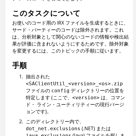
このタスクについて
お使いのコード用の IRX ファイルを生成するときに、
サード・パーティーのコードは除外されます。これ
は、分析対象として関心のないコードの情報や検出結
果が評価に含まれないようにするためです。除外対象
を変更するには、このトピックの手順に従います。
手順
抽出された
<SAClientUtil_<version>_<os>.zip
ファイルの
ディレクトリーの位置を
config
特定します (ここで、
は、コマン
<version>
ド・ ライン・ユーティリティーの現行バージ
ョンです)。
このディレクトリー内で、
(.NET) または
dot_net.exclusions
(Java) ファイルを探しま
java.exclusions