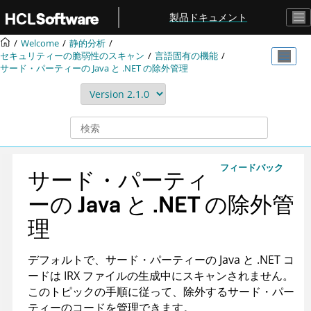
メインコンテンツにジャンプ
製品ドキュメント
Welcome
静的分析
セキュリティーの脆弱性のスキャン
言語固有の機能
サード・パーティーの Java と .NET の除外管理
フィードバック
サード・パーティ
ーの Java と .NET の除外管
理
デフォルトで、サード・パーティーの Java と .NET コ
ードは IRX ファイルの生成中にスキャンされません。
このトピックの手順に従って、除外するサード・パー
ティーのコードを管理できます。