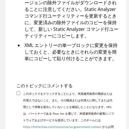
ージョンの除外ファイルがダウンロードされ
ることに注意してください。
Static Analyzer
コマンド行ユーティリティー
を更新するとき
に、変更済みの除外ファイルのコピーを保持
して、新しい
Static Analyzer コマンド行ユー
ティリティー
にコピーします。
XML エントリーの単一ブロックに変更を保持
しておくと、必要なときにそれらの変更を簡
単にコピーして貼り付けることができます。
このトピックにコメントする
このボックスをクリックすることにより、米国連邦政府の職員または
代理人ではないこと、また、その職員または代理人に関してまたは代
理として情報を提出していないことを確認したことになります。HCL
は、パートナーである Four, Inc を通じて、米国連邦政府の顧客にソフ
トウェアおよびサービスを提供しています。このチームには
https://hcltechsw.com/resources/us-government-contact
からお問