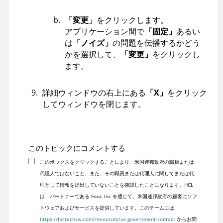
「変更」
をクリックします。
アプリケーション間で
「固定」
あるい
は
「ノイズ」
の問題を伝播するかどう
かを選択して、
「変更」
をクリックし
ます。
詳細ウィンドウの右上にある
「X」
をクリック
してウィンドウを閉じます。
このトピックにコメントする
このボックスをクリックすることにより、米国連邦政府の職員または
代理人ではないこと、また、その職員または代理人に関してまたは代
理として情報を提出していないことを確認したことになります。HCL
は、パートナーである Four, Inc を通じて、米国連邦政府の顧客にソフ
トウェアおよびサービスを提供しています。このチームには
https://hcltechsw.com/resources/us-government-contact
からお問