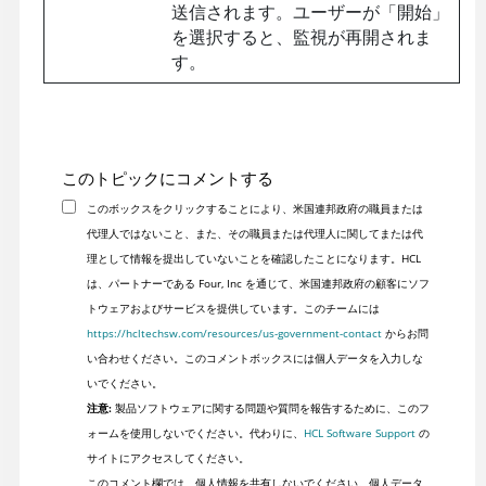
送信されます。ユーザーが「開始」
を選択すると、監視が再開されま
す。
このトピックにコメントする
このボックスをクリックすることにより、米国連邦政府の職員または
代理人ではないこと、また、その職員または代理人に関してまたは代
理として情報を提出していないことを確認したことになります。HCL
は、パートナーである Four, Inc を通じて、米国連邦政府の顧客にソフ
トウェアおよびサービスを提供しています。このチームには
https://hcltechsw.com/resources/us-government-contact
からお問
い合わせください。このコメントボックスには個人データを入力しな
いでください。
注意:
製品ソフトウェアに関する問題や質問を報告するために、このフ
ォームを使用しないでください。代わりに、
HCL Software Support
の
サイトにアクセスしてください。
このコメント欄では、個人情報を共有しないでください。個人データ