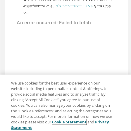
の使用方法については、
プライバシーステートメント
をご覧くださ
い。
We use cookies for the best user experience on our
website, including to personalize content & offerings, to
provide social media features and to analyze traffic. By
clicking “Accept All Cookies” you agree to our use of
cookies. You can also manage your cookies by clicking on
the "Cookie Preferences" and selecting the categories you
would like to accept. For more information on how we use
cookies please visit our
Cookie Statement
and
Privacy
共有: メール
ツイッター
Statement