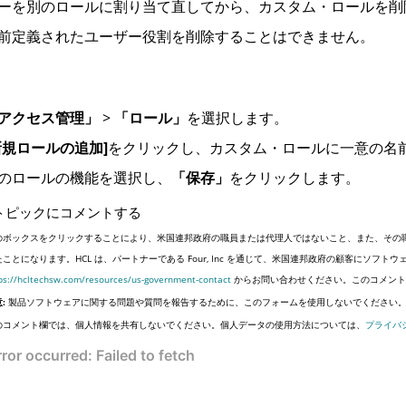
ーを別のロールに割り当て直してから、カスタム・ロールを削
前定義されたユーザー役割を削除することはできません。
アクセス管理」
>
「ロール」
を選択します。
新規ロールの追加]
をクリックし、カスタム・ロールに一意の名
のロールの機能を選択し、
「保存」
をクリックします。
トピックにコメントする
のボックスをクリックすることにより、米国連邦政府の職員または代理人ではないこと、また、その
たことになります。HCL は、パートナーである Four, Inc を通じて、米国連邦政府の顧客にソ
ps://hcltechsw.com/resources/us-government-contact
からお問い合わせください。このコメント
:
製品ソフトウェアに関する問題や質問を報告するために、このフォームを使用しないでください
のコメント欄では、個人情報を共有しないでください。個人データの使用方法については、
プライバ