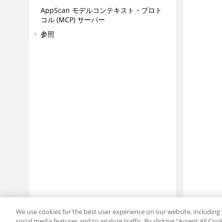
AppScan
モデルコンテキスト・プロト
コル (MCP) サーバー
参照
We use cookies for the best user experience on our website, including 
social media features and to analyze traffic. By clicking “Accept All Co