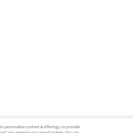
to personalize content & offerings, to provide
okies” you agree to our use of cookies. You can