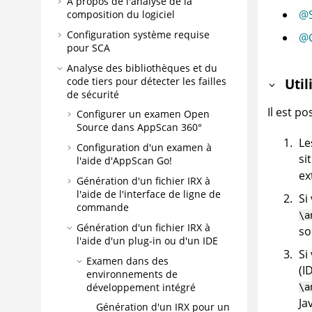
À propos de l'analyse de la
@S
composition du logiciel
Configuration système requise
@C
pour SCA
Analyse des bibliothèques et du
code tiers pour détecter les failles
Util
de sécurité
Il est p
Configurer un examen Open
Source dans
AppScan 360°
Le
Configuration d'un examen à
si
l'aide d'
AppScan Go!
ex
Génération d'un fichier
IRX
à
l'aide de l'interface de ligne de
Si
commande
\a
Génération d'un fichier
IRX
à
so
l'aide d'un plug-in ou d'un IDE
Si
Examen dans des
(I
environnements de
développement intégré
\a
Ja
Génération d'un
IRX
pour un