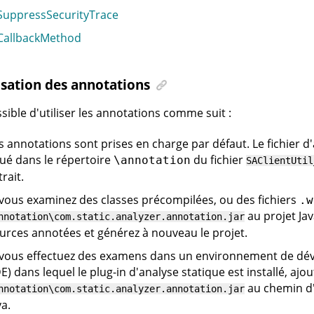
uppressSecurityTrace
allbackMethod
isation des annotations
ossible d'utiliser les annotations comme suit :
s annotations sont prises en charge par défaut. Le fichier 
tué dans le répertoire
du fichier
\annotation
SAClientUtil
trait.
 vous examinez des classes précompilées, ou des fichiers
.w
au projet Jav
nnotation\com.static.analyzer.annotation.jar
urces annotées et générez à nouveau le projet.
 vous effectuez des examens dans un environnement de dé
DE) dans lequel le plug-in d'analyse statique est installé, ajou
au chemin d'
nnotation\com.static.analyzer.annotation.jar
va.