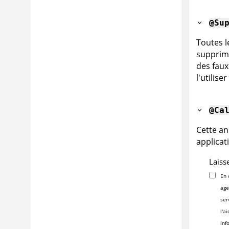
@Su
Toutes l
supprimé
des faux
l'utilis
@Ca
Cette an
applicat
Laiss
En 
age
ser
l'a
inf