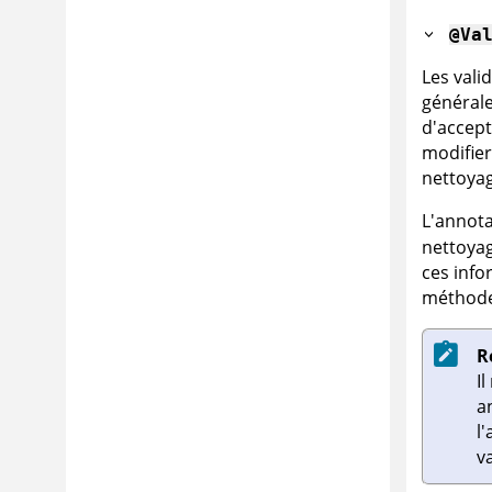
@Va
Les vali
générale
d'accept
modifier
nettoyag
L'annot
nettoyag
ces info
méthode
R
I
a
l
va