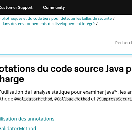
Customer Support
Community
ibliothèques et du code tiers pour détecter les failles de sécurité
 dans des environnements de développement intégré
tations du code source Java p
charge
l'utilisation de l'analyse statique pour examiner
Java
™
, les 
éthode
,
et
@ValidatorMethod
@CallbackMethod
@SuppressSecuri
ilisation des annotations
alidatorMethod