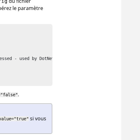
du fichier
fig
epérez le paramètre
essed - used by DotNet and Java LSPs"

.
="false"
si vous
value="true"