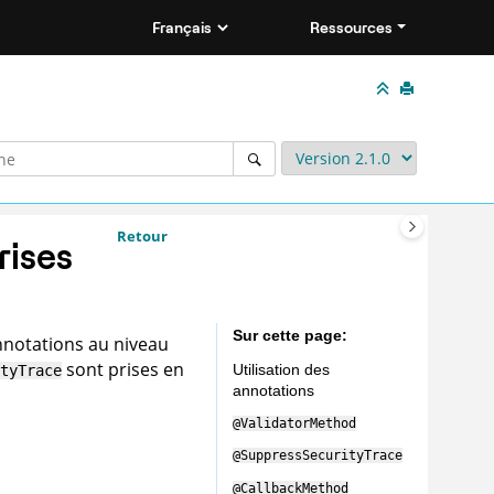
Ressources
Retour
rises
Sur cette page
annotations au niveau
sont prises en
Utilisation des
tyTrace
annotations
@ValidatorMethod
@SuppressSecurityTrace
@CallbackMethod