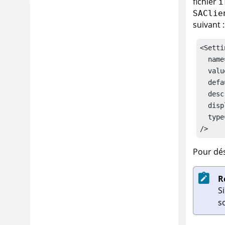
fichier
i
SAClie
suivant :
<Setti
  name
  valu
  defa
  desc
  disp
  type
/>
Pour dés
R
S
s