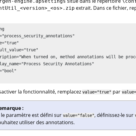
situé dans le répertoire
rgen-engine.apsettings
\con
extrait. Dans ce fichier, r
ntUtil_<version>_<os>.zip
ng 

="process_security_annotations"

e="true"

ult_value="true"

ription="When turned on, method annotations will be proc
lay_name="Process Security Annotations"

="bool"

activer la fonctionnalité, remplacez
par
value="true"
value
emarque :
i le paramètre est défini sur
, définissez-le sur
value="false"
ouhaitez utiliser des annotations.