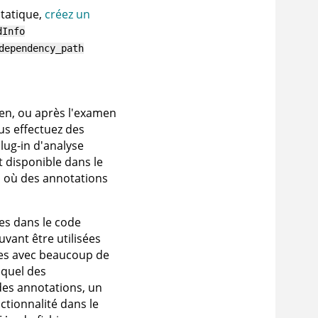
statique,
créez un
dInfo
dependency_path
en, ou après l'examen
ous effectuez des
ug-in d'analyse
 disponible dans le
s où des annotations
es dans le code
vant être utilisées
sées avec beaucoup de
equel des
 des annotations, un
ctionnalité dans le