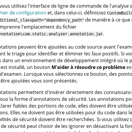
 vous utilisez l'interface de ligne de commande de l'analyse 
chier de configuration
et, dans celui-ci, définissez
CustomBuil
de manière à ce que
ditional_classpath="dependency_path"
mprenne l'emplacement du fichier
.
nnotation\com.static.analyzer.annotation.jar
tations peuvent être ajoutées au code source avant l'exam
t le triage pour identifier et éliminer les faux positifs. Si v
 dans un environnement de développement intégré où le pl
 est installé, un bouton
M'aider à résoudre ce problème
est
d'examen. Lorsque vous sélectionnez ce bouton, des point
être ajoutées vous sont présentés.
tations permettent d'insérer directement des connaissanc
ous la forme d'annotations de sécurité. Les annotations pou
larer fiables des portions de code, elles doivent être utili
ons. Elles ne doivent pas être utilisées pour du code dans l
ilités de sécurité doivent être recherchées. Si vous utilisez
 de sécurité peut choisir de les ignorer en désactivant la fon