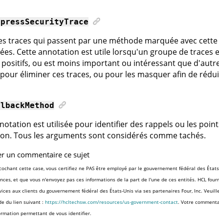
ppressSecurityTrace
es traces qui passent par une méthode marquée avec cette
es. Cette annotation est utile lorsqu'un groupe de traces 
 positifs, ou est moins important ou intéressant que d'aut
er pour éliminer ces traces, ou pour les masquer afin de réd
llbackMethod
notation est utilisée pour identifier des rappels ou les poin
ion. Tous les arguments sont considérés comme tachés.
er un commentaire ce sujet
cochant cette case, vous certifiez ne PAS être employé par le gouvernement fédéral des États
nces, et que vous n'envoyez pas ces informations de la part de l'une de ces entités. HCL fourni
vices aux clients du gouvernement fédéral des États-Unis via ses partenaires Four, Inc. Veuill
ide du lien suivant :
https://hcltechsw.com/resources/us-government-contact
. Votre commenta
ormation permettant de vous identifier.