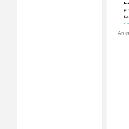
Not
plu
Les
con