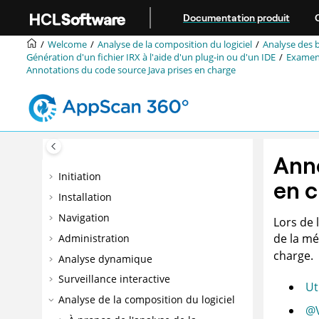
Aller au contenu principal
Documentation produit
Welcome
Analyse de la composition du logiciel
Analyse des b
Génération d'un fichier
IRX
à l'aide d'un plug-in ou d'un IDE
Examen
Annotations du code source Java prises en charge
Anno
Initiation
en 
Installation
Navigation
Lors de 
de la m
Administration
charge.
Analyse dynamique
Surveillance interactive
Ut
Analyse de la composition du logiciel
@V