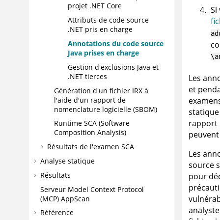
projet .NET Core
Si
Attributs de code source
fi
.NET pris en charge
ad
Annotations du code source
co
Java prises en charge
\a
Gestion d'exclusions Java et
.NET tierces
Les anno
et pendan
Génération d'un fichier
IRX
à
l'aide d'un rapport de
examens
nomenclature logicielle (SBOM)
statique
rapport 
Runtime SCA (Software
Composition Analysis)
peuvent 
Résultats de l'examen SCA
Les anno
Analyse statique
source s
Résultats
pour déc
précauti
Serveur Model Context Protocol
vulnérab
(MCP)
AppScan
analyste
Référence