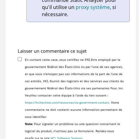
commande Static Analyzer
pour
qu'il utilise un
proxy système
, si
nécessaire.
Laisser un commentaire ce sujet
En cochant cette case, vous certifiez ne PAS être employé par le
gouvernement fédéral des États-Unis ou par l'une de ses agences,
et que vous n'envoyez pas ces informations de la part de l'une de
ces entités. HCL fournit des logiciels et des services aux clients du
gouvernement fédéral des États-Unis via ses partenaires Four, Inc.
Veuillez contacter cette équipe à l'aide du lien suivant :
https://hcltechsw.com/resources/us-government-contact
. Votre
commentaire ne doit contenir aucune information permettant de
vous identifier.
Note:
Pour signaler un problème ou une question concernant le
logiciel du produit, n'utilisez pas ce formulaire. Rendez-vous
plutôt sur le site
HCL Software Support
.