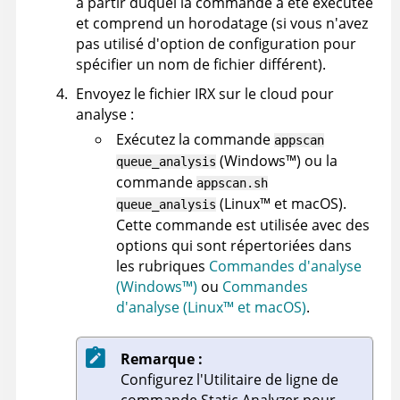
à partir duquel la commande a été exécutée
et comprend un horodatage (si vous n'avez
pas utilisé d'option de configuration pour
spécifier un nom de fichier différent).
Envoyez le fichier
IRX
sur le cloud pour
analyse :
Exécutez la commande
appscan
(
Windows
™
)
ou la
queue_analysis
commande
appscan
.sh
(
Linux
™
et macOS
)
.
queue_analysis
Cette commande est utilisée avec des
options qui sont répertoriées dans
les rubriques
Commandes d'analyse
(
Windows
™
)
ou
Commandes
d'analyse
(
Linux
™
et macOS
)
.
Remarque :
Configurez l'
Utilitaire de ligne de