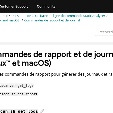
Customer Support
Community
curité
Utilisation de la
Utilitaire de ligne de commande Static Analyzer
ux and macOS)
Commandes de rapport et de journal
andes de rapport et de journ
ux
™
et macOS
)
 les commandes de rapport pour générer des journaux et r
pscan
.sh get_logs
pscan
.sh get_report
scan
.sh get_logs