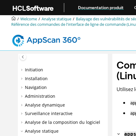
Aller au contenu principal
Documentation produit
Welcome
Analyse statique
Balayage des vulnérabilités de sé
Référence des commandes de l'interface de ligne de commande (Lin
Comm
Initiation
(
Lin
Installation
Navigation
Utilisez
Administration
ap
Analyse dynamique
Surveillance interactive
ap
Analyse de la composition du logiciel
Analyse statique
app