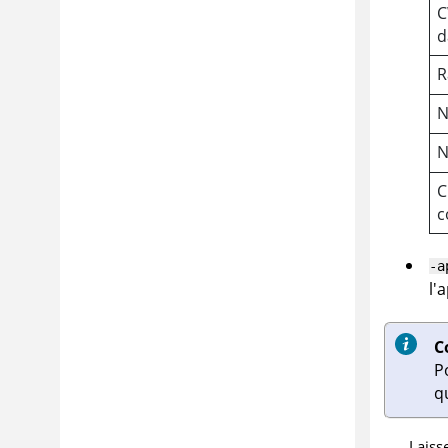
C
d
R
N
N
C
c
-a
l'
C
P
q
Laiss