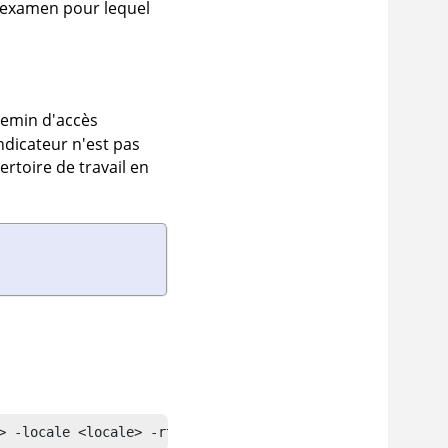
l'examen pour lequel
emin d'accès
indicateur n'est pas
ertoire de travail en
> -locale <locale> -rt <reg_type> -s <scope> -t <type> -