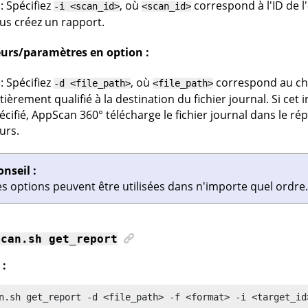
: Spécifiez
, où
correspond à l'ID de 
-i <scan_id>
<scan_id>
us créez un rapport.
eurs/paramètres en option :
: Spécifiez
, où
correspond au ch
-d <file_path>
<file_path>
tièrement qualifié à la destination du fichier journal. Si cet 
écifié,
AppScan 360°
télécharge le fichier journal dans le rép
urs.
onseil :
es options peuvent être utilisées dans n'importe quel ordre.
scan
.sh get_report
 :
n
.sh get_report -d <file_path> -f <format> -i <target_id