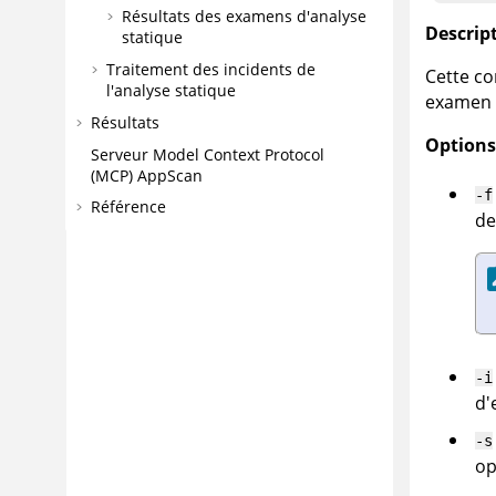
Résultats des examens d'analyse
Descript
statique
Traitement des incidents de
Cette co
l'analyse statique
examen s
Résultats
Options 
Serveur Model Context Protocol
(MCP)
AppScan
-f
Référence
de
-i
d'
-s
op