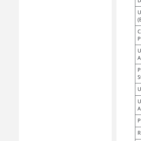
D
U
(
C
P
U
A
P
S
U
U
A
P
R