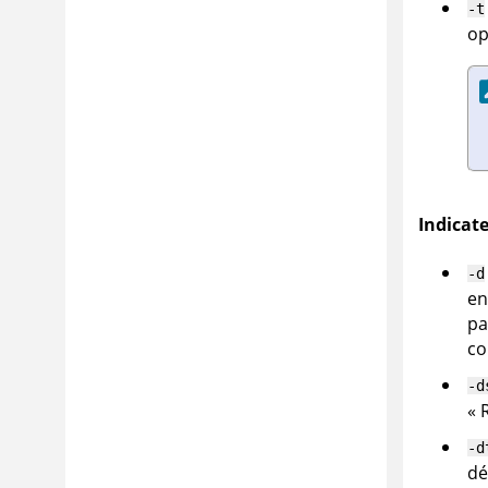
-t
op
Indicat
-d
en
pa
co
-d
« 
-d
dé