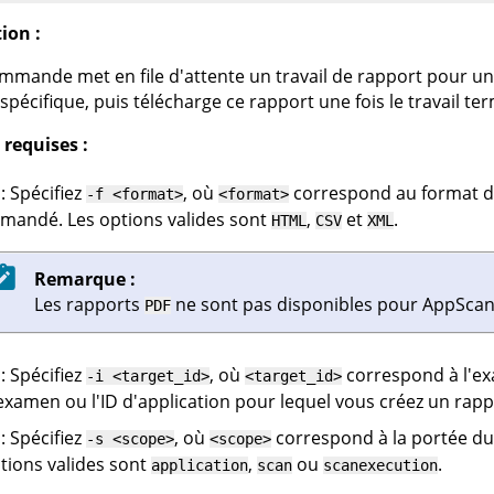
ion :
mmande met en file d'attente un travail de rapport pour un
pécifique, puis télécharge ce rapport une fois le travail ter
requises :
: Spécifiez
, où
correspond au format de
-f <format>
<format>
mandé. Les options valides sont
,
et
.
HTML
CSV
XML
Remarque :
Les rapports
ne sont pas disponibles pour
AppScan
PDF
: Spécifiez
, où
correspond à l'ex
-i <target_id>
<target_id>
examen ou l'ID d'application pour lequel vous créez un rapp
: Spécifiez
, où
correspond à la portée du 
-s <scope>
<scope>
tions valides sont
,
ou
.
application
scan
scanexecution