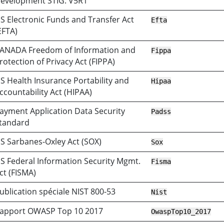
evelopment STIG. V5R1
S Electronic Funds and Transfer Act
Efta
EFTA)
ANADA Freedom of Information and
Fippa
rotection of Privacy Act (FIPPA)
S Health Insurance Portability and
Hipaa
ccountability Act (HIPAA)
ayment Application Data Security
Padss
tandard
S Sarbanes-Oxley Act (SOX)
Sox
S Federal Information Security Mgmt.
Fisma
ct (FISMA)
ublication spéciale NIST 800-53
Nist
apport OWASP Top 10 2017
OwaspTop10_2017