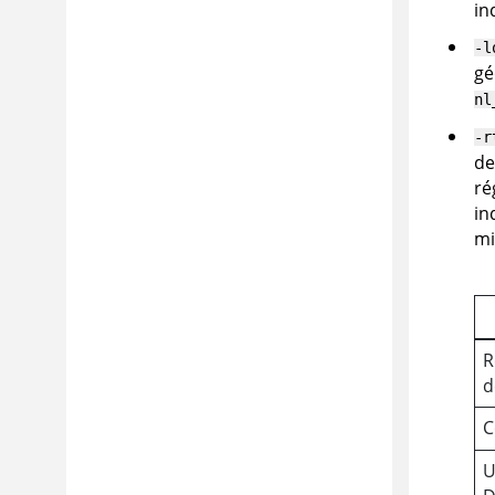
in
-l
gé
nl
-r
de
ré
in
mi
R
d
C
U