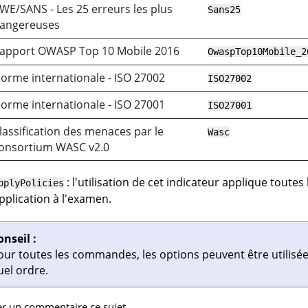
WE/SANS - Les 25 erreurs les plus
Sans25
angereuses
apport OWASP Top 10 Mobile 2016
OwaspTop10Mobile_2
orme internationale - ISO 27002
ISO27002
orme internationale - ISO 27001
ISO27001
lassification des menaces par le
Wasc
onsortium WASC v2.0
: l'utilisation de cet indicateur applique toutes 
pplyPolicies
application à l'examen.
onseil :
our toutes les commandes, les options peuvent être utilisé
uel ordre.
er un commentaire ce sujet