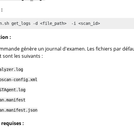
 :
n
.sh get_logs -d <file_path>  -i <scan_id> 
ion :
mmande génère un journal d'examen. Les fichiers par défau
 sont les suivants :
alyzer.log
pscan-config.xml
STAgent.log
an.manifest
an.manifest.json
requises :