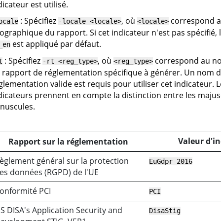
dicateur est utilisé.
: Spécifiez
, où
correspond a
ocale
-locale <locale>
<locale>
ographique du rapport. Si cet indicateur n'est pas spécifié,
est appliqué par défaut.
_en
: Spécifiez
, où
correspond au no
t
-rt <reg_type>
<reg_type>
 rapport de réglementation spécifique à générer. Un nom d
glementation valide est requis pour utiliser cet indicateur. 
dicateurs prennent en compte la distinction entre les majusc
nuscules.
Valeur d'i
Rapport sur la réglementation
èglement général sur la protection
EuGdpr_2016
es données (RGPD) de l'UE
onformité PCI
PCI
S DISA's Application Security and
DisaStig