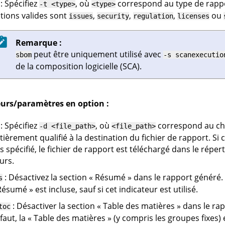
: Spécifiez
, où
correspond au type de rappo
-t <type>
<type>
tions valides sont
,
,
,
ou
issues
security
regulation
licenses
Remarque :
peut être uniquement utilisé avec
sbom
-s scanexecutio
de la composition logicielle (SCA).
eurs/paramètres en option :
: Spécifiez
, où
correspond au ch
-d <file_path>
<file_path>
tièrement qualifié à la destination du fichier de rapport. Si 
s spécifié, le fichier de rapport est téléchargé dans le répert
urs.
: Désactivez la section « Résumé » dans le rapport généré. 
s
Résumé » est incluse, sauf si cet indicateur est utilisé.
: Désactiver la section « Table des matières » dans le ra
toc
faut, la « Table des matières » (y compris les groupes fixes) e