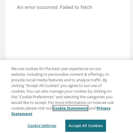
We use cookies for the best user experience on our
website, including to personalize content & offerings, to
provide social media features and to analyze traffic. By
clicking “Accept All Cookies” you agree to our use of
cookies. You can also manage your cookies by clicking on
the "Cookie Preferences" and selecting the categories you
would like to accept. For more information on how we use
cookies please visit our
Cookie Statement
and
Privacy
Partager : Courriel
Twitter
Statement
Clause de non-responsabilité
Intimité
Cookie Settings
Accept All Cookies
Conditions d'utilisation
Cookie Settings