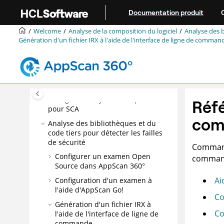
Navigation
Aller au contenu principal
Documentation produit
Administration
Welcome
Analyse de la composition du logiciel
Analyse des b
Analyse dynamique
Génération d'un fichier
IRX
à l'aide de l'interface de ligne de comman
Surveillance interactive
Analyse de la composition du logiciel
À propos de l'analyse de la
composition du logiciel
Configuration système requise
Réfé
pour SCA
com
Analyse des bibliothèques et du
code tiers pour détecter les failles
de sécurité
Commande
Configurer un examen Open
commande
Source dans
AppScan 360°
Ai
Configuration d'un examen à
l'aide d'
AppScan Go!
Co
Génération d'un fichier
IRX
à
Co
l'aide de l'interface de ligne de
commande