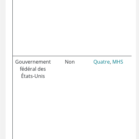
Gouvernement
Non
Quatre
,
MHS
Ma
fédéral des
vir
États-Unis
un
ou
Pe
Ré