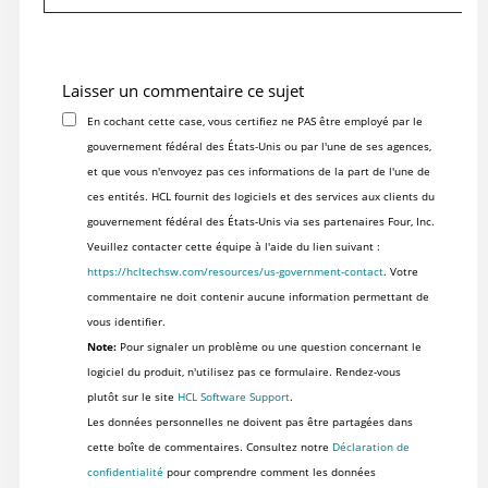
Laisser un commentaire ce sujet
En cochant cette case, vous certifiez ne PAS être employé par le
gouvernement fédéral des États-Unis ou par l'une de ses agences,
et que vous n'envoyez pas ces informations de la part de l'une de
ces entités. HCL fournit des logiciels et des services aux clients du
gouvernement fédéral des États-Unis via ses partenaires Four, Inc.
Veuillez contacter cette équipe à l'aide du lien suivant :
https://hcltechsw.com/resources/us-government-contact
. Votre
commentaire ne doit contenir aucune information permettant de
vous identifier.
Note:
Pour signaler un problème ou une question concernant le
logiciel du produit, n'utilisez pas ce formulaire. Rendez-vous
plutôt sur le site
HCL Software Support
.
Les données personnelles ne doivent pas être partagées dans
cette boîte de commentaires. Consultez notre
Déclaration de
confidentialité
pour comprendre comment les données