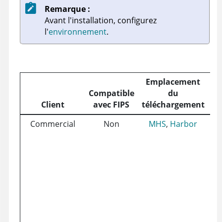
Remarque :
Avant l'installation, configurez
l'
environnement
.
Emplacement
Compatible
du
Client
avec FIPS
téléchargement
d'
Commercial
Non
MHS
,
Harbor
Ma
vir
un
ou
Pe
Ré
(s
He