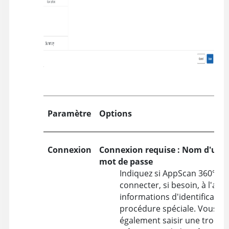
Paramètre
Options
Connexion
Connexion requise : Nom d'utili
mot de passe
Indiquez si
AppScan 360°
peu
connecter, si besoin, à l'aid
informations d'identificatio
procédure spéciale. Vous p
également saisir une troisi