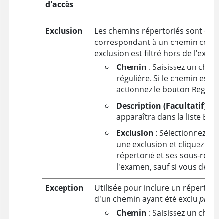
d'accès
Exclusion
Les chemins répertoriés sont excl
correspondant à un chemin confi
exclusion est filtré hors de l'exam
Chemin
: Saisissez un che
régulière. Si le chemin est 
actionnez le bouton RegEx.
Description (Facultatif)
: A
apparaîtra dans la liste Exc
Exclusion
: Sélectionnez le
une exclusion et cliquez su
répertorié et ses sous-répe
l'examen, sauf si vous défin
Exception
Utilisée pour inclure un répertoir
d'un chemin ayant été exclu
plus h
Chemin
: Saisissez un che