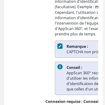
information d'identification
(facultative). Exemple :
PIN# 
Cependant, l'utilisation d'u
information d'identification
l'intervention de l'équipe d
d'
AppScan 360°
, et l'exame
prendre plus de temps.
Remarque :
CAPTCHA non pris en 
Conseil :
AppScan 360°
recom
d'utiliser les informat
d'identification de tes
que celles d'un utilisa
Connexion requise : Connexion 