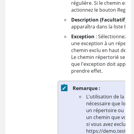
régulière. Si le chemin est 
actionnez le bouton RegEx.
Description (Facultatif)
: A
apparaîtra dans la liste Exc
Exception
: Sélectionnez le
une exception à un répertoi
chemin exclu en haut de la l
Le chemin répertorié sera i
que l'exception doit appara
prendre effet.
Remarque :
L'utilisation de la fo
nécessaire que lorsq
un répertoire ou un f
un chemin que vous a
si vous avez exclu
https://demo.testfir