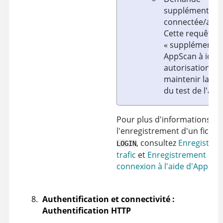
supplémentair
connectée/auto
Cette requête
« supplémentair
AppScan
à ident
autorisation réu
maintenir la ses
du test de l'app
Pour plus d'informations su
l'enregistrement d'un fichie
, consultez
Enregistre
LOGIN
trafic
et
Enregistrement de l
connexion à l'aide d'AppSc
Authentification et connectivité :
Authentification HTTP