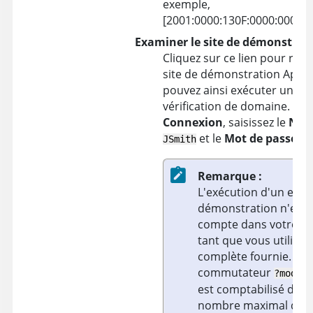
exemple,
[2001:0000:130F:0000:0000:0
Examiner le site de démonstrat
Cliquez sur ce lien pour ren
site de démonstration
AppS
pouvez ainsi exécuter un e
vérification de domaine. Dan
Connexion
, saisissez le
Nom 
et le
Mot de passe
JSmith
De
Remarque :
L'exécution d'un exam
démonstration n'est p
compte dans votre lim
tant que vous utilisez
complète fournie. Si v
commutateur
?mode=d
est comptabilisé dans
nombre maximal de t