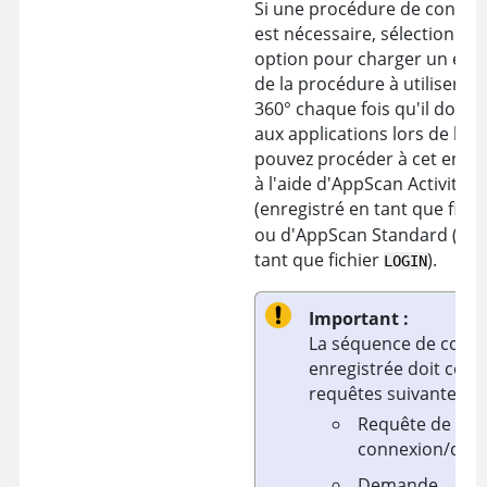
Si une procédure de connexi
est nécessaire, sélectionnez
option pour charger un enr
de la procédure à utiliser p
360°
chaque fois qu'il doit s
aux applications lors de l'e
pouvez procéder à cet enre
à l'aide d'
AppScan
Activity 
(enregistré en tant que fichi
ou d'
AppScan Standard
(exp
tant que fichier
).
LOGIN
Important :
La séquence de conn
enregistrée doit conte
requêtes suivantes :
Requête de
connexion/d'au
Demande