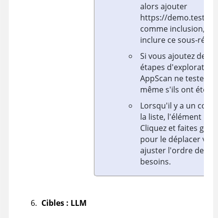
alors ajouter
https://demo.testfir
comme inclusion, plus
inclure ce sous-répe
Si vous ajoutez des e
étapes d'exploration 
AppScan
ne testera p
même s'ils ont été ex
Lorsqu'il y a un conf
la liste, l'élément le
p
Cliquez et faites gliss
pour le déplacer vers
ajuster l'ordre des é
besoins.
Cibles : LLM