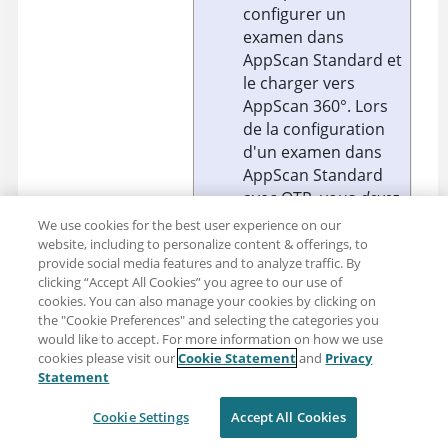
configurer un
examen dans
AppScan Standard
et
le charger vers
AppScan 360°
. Lors
de la configuration
d'un examen dans
AppScan Standard
avec OTP, vous
devez
utiliser la connexion
We use cookies for the best user experience on our
basée sur les
website, including to personalize content & offerings, to
provide social media features and to analyze traffic. By
actions, et non la
clicking “Accept All Cookies” you agree to our use of
connexion basée sur
cookies. You can also manage your cookies by clicking on
les demandes. Pour
the "Cookie Preferences" and selecting the categories you
plus d'informations,
would like to accept. For more information on how we use
consultez la
cookies please visit our
Cookie Statement
and
Privacy
Statement
documentation
AppScan Standard
.
Cookie Settings
Accept All Cookies