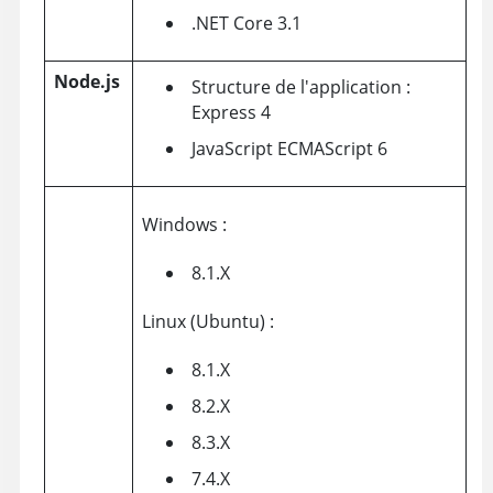
.NET Core 3.1
Node.js
Structure de l'application :
Express 4
JavaScript ECMAScript 6
Windows :
8.1.X
Linux (Ubuntu) :
8.1.X
8.2.X
8.3.X
7.4.X