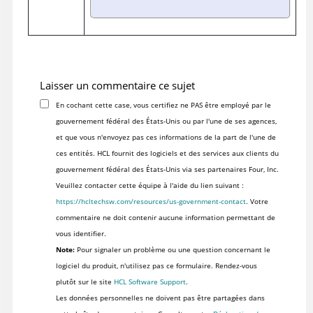
Laisser un commentaire ce sujet
En cochant cette case, vous certifiez ne PAS être employé par le
gouvernement fédéral des États-Unis ou par l'une de ses agences,
et que vous n'envoyez pas ces informations de la part de l'une de
ces entités. HCL fournit des logiciels et des services aux clients du
gouvernement fédéral des États-Unis via ses partenaires Four, Inc.
Veuillez contacter cette équipe à l'aide du lien suivant :
https://hcltechsw.com/resources/us-government-contact
. Votre
commentaire ne doit contenir aucune information permettant de
vous identifier.
Note:
Pour signaler un problème ou une question concernant le
logiciel du produit, n'utilisez pas ce formulaire. Rendez-vous
plutôt sur le site
HCL Software Support
.
Les données personnelles ne doivent pas être partagées dans