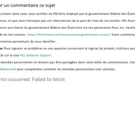
er un commentaire ce sujet
cochant cette case, vous certifiez ne PAS être employé par le gouvernement fédéral des États
nces, et que vous n'envoyez pas ces informations de la part de l'une de ces entités. HCL fourni
vices aux clients du gouvernement fédéral des États-Unis via ses partenaires Four, Inc. Veuill
ide du lien suivant :
https://hcltechsw.com/resources/us-government-contact
. Votre commenta
ormation permettant de vous identifier.
e:
Pour signaler un problème ou une question concernant le logiciel du produit, n'utilisez pa
tôt sur le site
HCL Software Support
.
 données personnelles ne doivent pas être partagées dans cette boîte de commentaires. Co
fidentialité
pour comprendre comment les données personnelles sont utilisées.