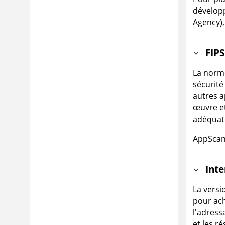
développ
Agency),
FIPS
La norme
sécurité
autres a
œuvre et
adéquate
AppScan
Inte
La versi
pour ach
l'adress
et les r