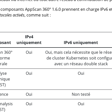
s composants
AppScan 360°
1.6.0 prennent en charge IPv6 e
ocoles activés
, comme suit :
IPv4
osant
uniquement
IPv6 uniquement
n 360°
Oui
Oui, mais cela nécessite que le rés
forme
de cluster Kubernetes soit configu
rale
avec un réseau double stack
lyse
Oui
Oui
mique
ST)
ence
Oui
Non testé
Analysis
Oui
Oui
ST)