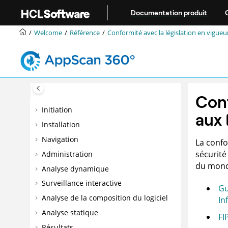
Aller au contenu principal
Documentation produit
Welcome
Référence
Conformité avec la législation en vigueu
Conf
Initiation
aux 
Installation
Navigation
La conf
sécurité
Administration
du mond
Analyse dynamique
Surveillance interactive
Gu
Analyse de la composition du logiciel
In
Analyse statique
FI
Résultats