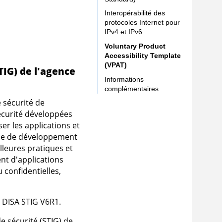
Interopérabilité des
protocoles Internet pour
IPv4 et IPv6
Voluntary Product
Accessibility Template
(VPAT)
TIG)
de l'agence
Informations
complémentaires
 sécurité de
écurité développées
er les applications et
ycle de développement
lleures pratiques et
nt d'applications
 confidentielles,
DISA STIG V6R1.
e sécurité (STIG) de