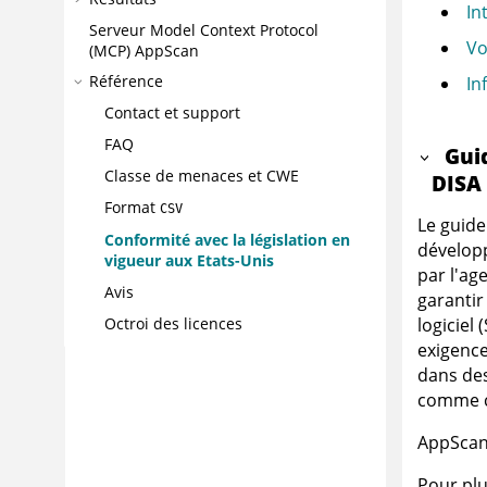
In
Serveur Model Context Protocol
Vo
(MCP)
AppScan
Référence
In
Contact et support
FAQ
Gui
Classe de menaces et CWE
DISA
Format
CSV
Le guide
Conformité avec la législation en
développ
vigueur aux Etats-Unis
par l'ag
Avis
garantir
logiciel
Octroi des licences
exigence
dans des
comme ce
AppScan
Pour plu