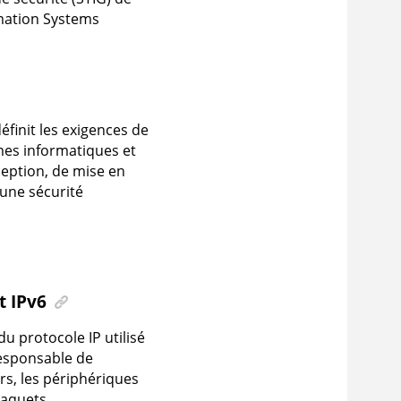
rmation Systems
finit les exigences de
mes informatiques et
ception, de mise en
une sécurité
t IPv6
du protocole IP utilisé
responsable de
rs, les périphériques
paquets.