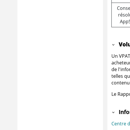
Conse
résol
App
Vol
Un VPAT,
acheteur
de l'inf
telles qu
contenu
Le Rappo
Inf
Centre d