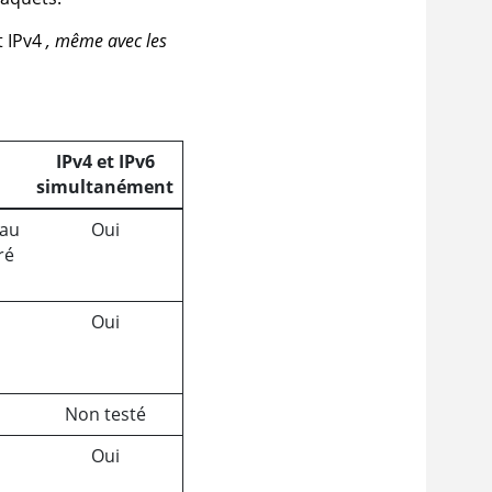
t IPv4
, même avec les
IPv4 et IPv6
simultanément
eau
Oui
ré
Oui
Non testé
Oui