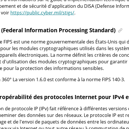
ement et de sécurité d'application du DISA (Defense Info
 voir
https://public.cyber.mil/stigs/
.
 (Federal Information Processing Standard)
 FIPS est une norme gouvernementale des États-Unis qui dé
 pour les modules cryptographiques utilisés dans les systè
ppareils électroniques. La norme définit les critères de con
 d'utilisation des modules cryptographiques pour garantir 
 pour la protection des informations sensibles.
 360°
La version 1.6.0 est conforme à la norme FIPS 140-3.
ropérabilité des protocoles Internet pour IPv4 e
on de protocole IP (IPv) fait référence à différentes versions 
eminer des données sur des réseaux. Le protocole IP est 
age et de l'envoi de paquets de données entre les ordinateu
éseaux via Internet ou tout autre réseau à commutation de 