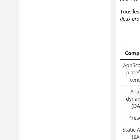
Tous le
deux prot
Comp
AppSca
plate
cent
Ana
dyna
(DA
Pres
Static 
(SA