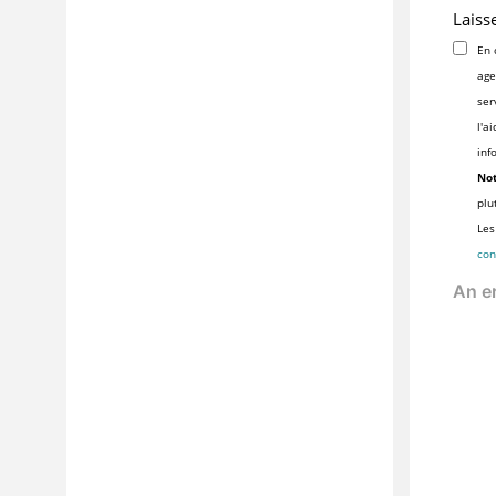
Laiss
En 
age
ser
l'a
inf
Not
plu
Les
con