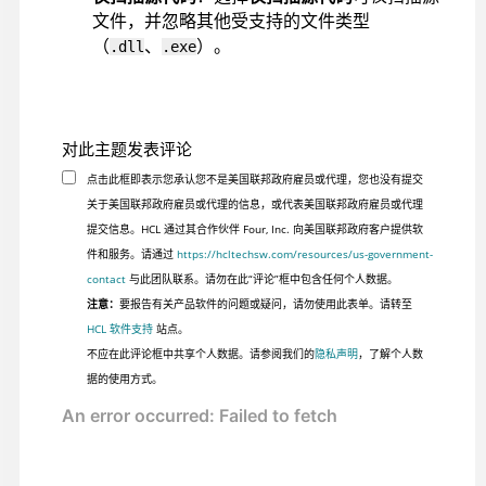
文件，并忽略其他受支持的文件类型
（
、
）。
.dll
.exe
对此主题发表评论
点击此框即表示您承认您不是美国联邦政府雇员或代理，您也没有提交
关于美国联邦政府雇员或代理的信息，或代表美国联邦政府雇员或代理
提交信息。HCL 通过其合作伙伴 Four, Inc. 向美国联邦政府客户提供软
件和服务。请通过
https://hcltechsw.com/resources/us-government-
contact
与此团队联系。请勿在此“评论”框中包含任何个人数据。
注意：
要报告有关产品软件的问题或疑问，请勿使用此表单。请转至
HCL 软件支持
站点。
不应在此评论框中共享个人数据。请参阅我们的
隐私声明
，了解个人数
据的使用方式。