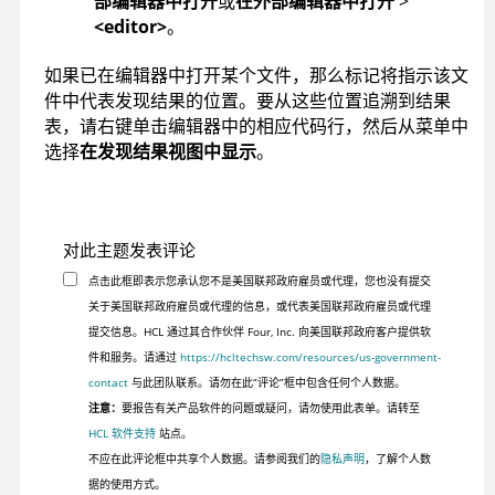
部编辑器中打开
或
在外部编辑器中打开
>
<editor>
。
如果已在编辑器中打开某个文件，那么标记将指示该文
件中代表发现结果的位置。要从这些位置追溯到结果
表，请右键单击编辑器中的相应代码行，然后从菜单中
选择
在发现结果视图中显示
。
对此主题发表评论
点击此框即表示您承认您不是美国联邦政府雇员或代理，您也没有提交
关于美国联邦政府雇员或代理的信息，或代表美国联邦政府雇员或代理
提交信息。HCL 通过其合作伙伴 Four, Inc. 向美国联邦政府客户提供软
件和服务。请通过
https://hcltechsw.com/resources/us-government-
contact
与此团队联系。请勿在此“评论”框中包含任何个人数据。
注意：
要报告有关产品软件的问题或疑问，请勿使用此表单。请转至
HCL 软件支持
站点。
不应在此评论框中共享个人数据。请参阅我们的
隐私声明
，了解个人数
据的使用方式。