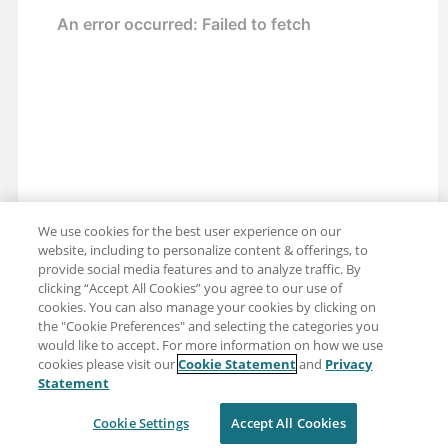
We use cookies for the best user experience on our
website, including to personalize content & offerings, to
provide social media features and to analyze traffic. By
clicking “Accept All Cookies” you agree to our use of
cookies. You can also manage your cookies by clicking on
the "Cookie Preferences" and selecting the categories you
would like to accept. For more information on how we use
cookies please visit our
Cookie Statement
and
Privacy
分享：电子邮件
推特
Statement
免责声明
隐私
使用条款
Cookie Settings
Accept All Cookies
Cookie Settings