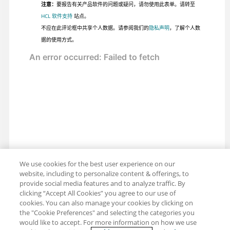
注意：
要报告有关产品软件的问题或疑问，请勿使用此表单。请转至
HCL 软件支持
站点。
不应在此评论框中共享个人数据。请参阅我们的
隐私声明
，了解个人数
据的使用方式。
We use cookies for the best user experience on our
website, including to personalize content & offerings, to
provide social media features and to analyze traffic. By
clicking “Accept All Cookies” you agree to our use of
cookies. You can also manage your cookies by clicking on
the "Cookie Preferences" and selecting the categories you
would like to accept. For more information on how we use