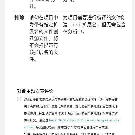
开。
排除
请勿在项目中
为项目需要进行编译的文件创
为带有指定扩
建
扩展名，但无需包含
.zzz
展名的文件创
在分析中。
建源文件。将
不会扫描带有
该扩展名的文
件。
对此主题发表评论
点击此框即表示您承认您不是美国联邦政府雇员或代理，您也没有提交
关于美国联邦政府雇员或代理的信息，或代表美国联邦政府雇员或代理
提交信息。HCL 通过其合作伙伴 Four, Inc. 向美国联邦政府客户提供软
件和服务。请通过
https://hcltechsw.com/resources/us-government-
contact
与此团队联系。请勿在此“评论”框中包含任何个人数据。
注意：
要报告有关产品软件的问题或疑问，请勿使用此表单。请转至