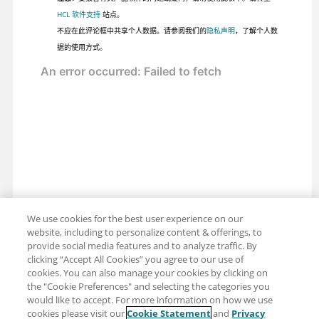
HCL 软件支持
站点。
不应在此评论框中共享个人数据。请参阅我们的
隐私声明
，了解个人数
据的使用方式。
We use cookies for the best user experience on our
website, including to personalize content & offerings, to
provide social media features and to analyze traffic. By
clicking “Accept All Cookies” you agree to our use of
cookies. You can also manage your cookies by clicking on
the "Cookie Preferences" and selecting the categories you
would like to accept. For more information on how we use
cookies please visit our
Cookie Statement
and
Privacy