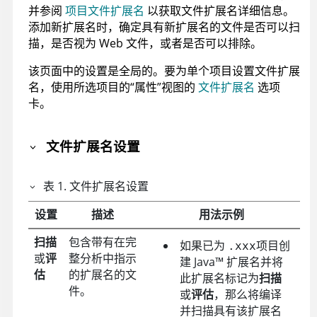
并参阅
项目文件扩展名
以获取文件扩展名详细信息。
添加新扩展名时，确定具有新扩展名的文件是否可以扫
描，是否视为 Web 文件，或者是否可以排除。
该页面中的设置是全局的。要为单个项目设置文件扩展
名，使用所选项目的“属性”视图的
文件扩展名
选项
卡。
文件扩展名设置
表
1
.
文件扩展名设置
设置
描述
用法示例
扫描
包含带有在完
如果已为
项目创
.xxx
或
评
整分析中指示
建
Java
™
扩展名并将
估
的扩展名的文
此扩展名标记为
扫描
件。
或
评估
，那么将编译
并扫描具有该扩展名