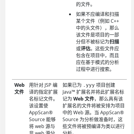
的文件。
如果不应编译和扫描
某个文件
（例如 C++
中的头文件），那么
该文件是项目的一部
分但不被标记为
扫描
或
评估
。这些文件应
包含在项目中，而且
应在基于模式的分析
过程中进行搜索
。
Web
用针对 JSP 编
如果已为
项目创建
.yyy
文件
译的指定扩展
Java
™
扩展名并将此扩展名标
名标记文件。
记为
Web 文件
，那么具有该
该设置使
扩展名的文件将被安排为项目
AppScan
®
中的 Web 源。当
AppScan
®
Source
能够
Source
为分析做准备时，这
将 web 源与
些文件将被预编译为类以进行
非 web 源分
分析。