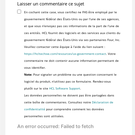
Laisser un commentaire ce sujet
En cochant cette case, vous certifiez ne PAS être employé par le
gouvernement fédéral des États-Unis ou par l'une de ses agences,
et que vous n'envoyez pas ces informations de la part de l'une de
ces entités. HCL fournit des logiciels et des services aux clients du
gouvernement fédéral des États-Unis via ses partenaires Four, Inc.
Veuillez contacter cette équipe à l'aide du lien suivant :
https://hcltechsw.com/resources/us-government-contact
. Votre
commentaire ne doit contenir aucune information permettant de
vous identifier.
Note:
Pour signaler un problème ou une question concernant le
logiciel du produit, n'utilisez pas ce formulaire. Rendez-vous
plutôt sur le site
HCL Software Support
.
Les données personnelles ne doivent pas être partagées dans
cette boîte de commentaires. Consultez notre
Déclaration de
confidentialité
pour comprendre comment les données
personnelles sont utilisées.