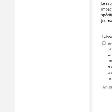
Le rap
impact
spécif
journa
Laiss
En 
inf
Veu
inf
Not
Les
les