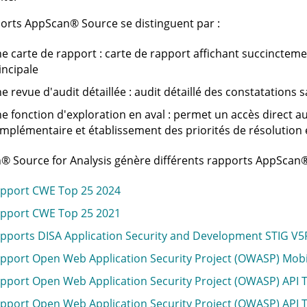
ports
AppScan
®
Source
se distinguent par :
e carte de rapport : carte de rapport affichant succinctemen
incipale
e revue d'audit détaillée : audit détaillé des constatations
e fonction d'exploration en aval : permet un accès direct 
mplémentaire et établissement des priorités de résolution e
n
®
Source for Analysis
génère différents rapports
AppScan
pport CWE Top 25 2024
pport CWE Top 25 2021
pports DISA Application Security and Development STIG V5
pport Open Web Application Security Project (OWASP) Mobi
pport Open Web Application Security Project (OWASP) API 
pport Open Web Application Security Project (OWASP) API 