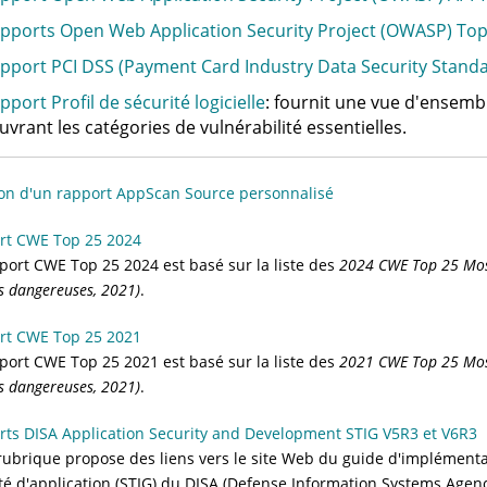
pports Open Web Application Security Project (OWASP) Top
pport PCI DSS (Payment Card Industry Data Security Standa
pport Profil de sécurité logicielle
: fournit une vue d'ensembl
uvrant les catégories de vulnérabilité essentielles.
on d'un rapport AppScan Source personnalisé
rt CWE Top 25 2024
port CWE Top 25 2024 est basé sur la liste des
2024 CWE Top 25 Most
us dangereuses, 2021)
.
rt CWE Top 25 2021
port CWE Top 25 2021 est basé sur la liste des
2021 CWE Top 25 Most
us dangereuses, 2021)
.
ts DISA Application Security and Development STIG V5R3 et V6R3
rubrique propose des liens vers le site Web du guide d'implément
té d'application (STIG) du DISA (Defense Information Systems Agen