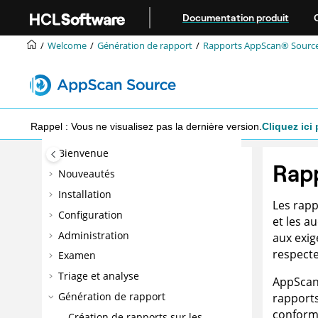
Aller au contenu principal
Documentation produit
Welcome
Génération de rapport
Rapports
AppScan® Sourc
Rappel : Vous ne visualisez pas la dernière version.
Cliquez ici 
Bienvenue
Rap
Nouveautés
Installation
Les rap
Configuration
et les a
Administration
aux exig
respecte
Examen
Triage et analyse
AppSca
Génération de rapport
rapports
conformi
Création de rapports sur les