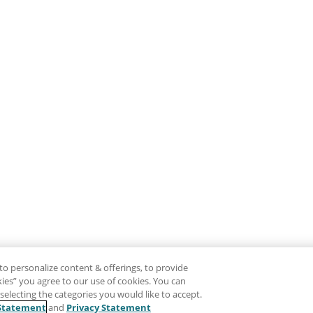
to personalize content & offerings, to provide
okies” you agree to our use of cookies. You can
electing the categories you would like to accept.
Statement
and
Privacy Statement
Clause de non-responsabilité
Intimité