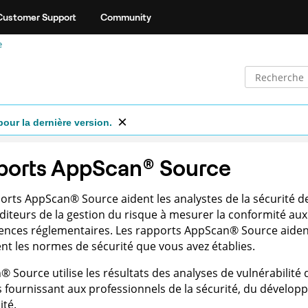
Customer Support
Community
e
pour la dernière version.
ports
AppScan
®
Source
ports
AppScan
®
Source
aident les analystes de la sécurité 
uditeurs de la gestion du risque à mesurer la conformité au
ences réglementaires. Les rapports
AppScan
®
Source
aident
nt les normes de sécurité que vous avez établies.
n
®
Source
utilise les résultats des analyses de vulnérabilit
 fournissant aux professionnels de la sécurité, du développ
té.