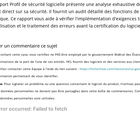
port Profil de sécurité logicielle présente une analyse exhaustive d
 direct sur sa sécurité. Il fournit un audit détaillé des fonctions de
ique. Ce rapport vous aide à vérifier l'implémentation d'exigences te
lisation et le traitement des erreurs avant la certification du logic
er un commentaire ce sujet
cochant cette case, vous certifiez ne PAS être employé par le gouvernement fédéral des États
ormations de la part de l'une de ces entités. HCL fournit des logiciels et des services aux cli
illez contacter cette équipe à l'aide du lien suivant :
https://hcltechsw.com/resources/us-go
ormation permettant de vous identifier.
e:
Pour signaler un problème ou une question concernant le logiciel du produit, n'utilisez pas
 données personnelles ne doivent pas être partagées dans cette boîte de commentaires. Co
 données personnelles sont utilisées.