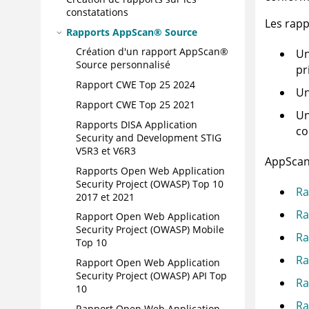
constatations
Les rap
Rapports
AppScan® Source
Création d'un rapport
AppScan®
Un
Source
personnalisé
pr
Rapport CWE Top 25 2024
Un
Rapport CWE Top 25 2021
Un
Rapports DISA Application
co
Security and Development STIG
V5R3 et V6R3
AppSca
Rapports Open Web Application
Security Project (OWASP) Top 10
Ra
2017 et 2021
Ra
Rapport Open Web Application
Security Project (OWASP) Mobile
Ra
Top 10
Ra
Rapport Open Web Application
Security Project (OWASP) API Top
Ra
10
Ra
Rapport Open Web Application