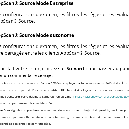
ppScan
®
Source
Mode Entreprise
s configurations d'examen, les filtres, les règles et les éval
pScan
®
Source
.
ppScan
®
Source
Mode autonome
s configurations d'examen, les filtres, les règles et les éva
re partagés entre les clients
AppScan
®
Source
.
oir fait votre choix, cliquez sur
Suivant
pour passer au panne
er un commentaire ce sujet
cochant cette case, vous certifiez ne PAS être employé par le gouvernement fédéral des États
ormations de la part de l'une de ces entités. HCL fournit des logiciels et des services aux cli
illez contacter cette équipe à l'aide du lien suivant :
https://hcltechsw.com/resources/us-go
ormation permettant de vous identifier.
e:
Pour signaler un problème ou une question concernant le logiciel du produit, n'utilisez pas
 données personnelles ne doivent pas être partagées dans cette boîte de commentaires. Co
 données personnelles sont utilisées.