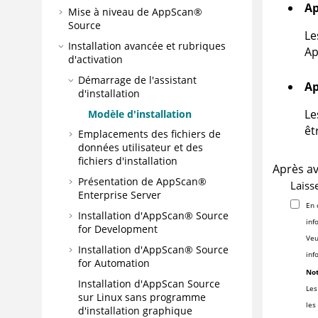
A
Mise à niveau de
AppScan®
Source
Le
Installation avancée et rubriques
Ap
d'activation
Démarrage de l'assistant
A
d'installation
Le
Modèle d'installation
êt
Emplacements des fichiers de
données utilisateur et des
fichiers d'installation
Après av
Présentation de
AppScan®
Laiss
Enterprise Server
En 
Installation d'
AppScan® Source
inf
for Development
Veu
Installation d'
AppScan® Source
inf
for Automation
Not
Installation d'AppScan Source
Les
sur Linux sans programme
les
d'installation graphique