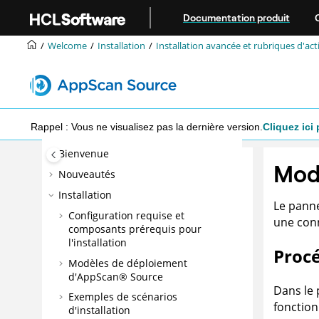
Aller au contenu principal
Documentation produit
Welcome
Installation
Installation avancée et rubriques d'act
Rappel : Vous ne visualisez pas la dernière version.
Cliquez ici 
Bienvenue
Modè
Nouveautés
Installation
Le panne
Configuration requise et
une con
composants prérequis pour
l'installation
Proc
Modèles de déploiement
d'
AppScan® Source
Dans le 
Exemples de scénarios
fonctio
d'installation