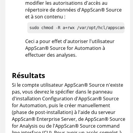
modifier les autorisations d'accès au
répertoire de données d'
AppScan
®
Source
et à son contenu :
sudo chmod -R a+rwx /var/opt/hcl/appscansou
Ceci a pour effet d'autoriser l'utilisateur
AppScan
®
Source for Automation
à
effectuer des analyses.
Résultats
Si le compte utilisateur
AppScan
®
Source
n'existe
pas, vous devrez le spécifier dans le panneau
d'installation Configuration d'
AppScan
®
Source
for Automation
, puis le créer manuellement
(phase de post-installation) à l'aide du serveur
AppScan
®
Enterprise Server
, de
AppScan
®
Source
for Analysis
ou de l'
AppScan
®
Source command
line interface (CLI)
. Pour avoir un accès complet à