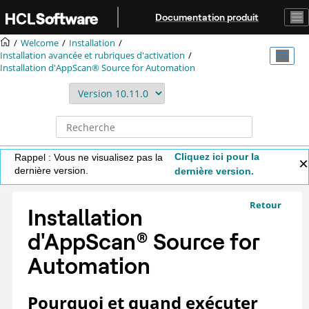
Aller au contenu principal
Documentation produit
Welcome
Installation
Installation avancée et rubriques d'activation
Installation d'
AppScan® Source for Automation
Cliquez ici pour la
Rappel : Vous ne visualisez pas la
dernière version.
dernière version.
Retour
Installation
d'
AppScan
®
Source for
Automation
Pourquoi et quand exécuter