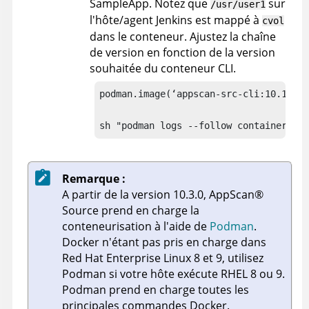
SampleApp. Notez que
sur
/usr/user1
l'hôte/agent Jenkins est mappé à
cvol
dans le conteneur. Ajustez la chaîne
de version en fonction de la version
souhaitée du conteneur CLI.
podman.image(‘appscan-src-cli:
10.11.0
'
sh "podman logs --follow container-Sam
Remarque :
A partir de la version 10.3.0,
AppScan
®
Source
prend en charge la
conteneurisation à l'aide de
Podman
.
Docker n'étant pas pris en charge dans
Red Hat Enterprise Linux 8 et 9, utilisez
Podman si votre hôte exécute RHEL 8 ou 9.
Podman prend en charge toutes les
principales commandes Docker.