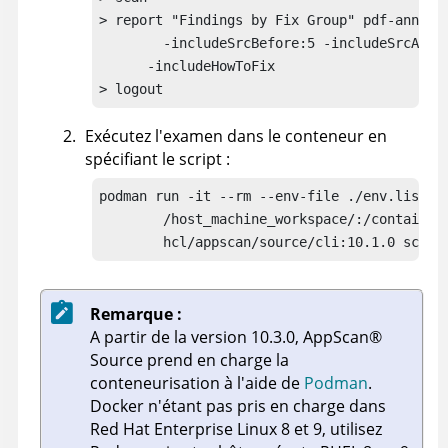
> report "Findings by Fix Group" pdf-annotat
        -includeSrcBefore:5 -includeSrcAfter
      -includeHowToFix

> logout
Exécutez l'examen dans le conteneur en
spécifiant le script :
podman run -it --rm --env-file ./env.list --
        /host_machine_workspace/:/container_
        hcl/appscan/source/cli:10.1.0 scrip
Remarque :
A partir de la version 10.3.0,
AppScan
®
Source
prend en charge la
conteneurisation à l'aide de
Podman
.
Docker n'étant pas pris en charge dans
Red Hat Enterprise Linux 8 et 9, utilisez