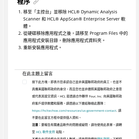
程序
移至「主控台」並移除
HCL
®
Dynamic Analysis
Scanner 和
HCL
®
AppScan
®
Enterprise Server 軟
體。
從硬碟移除應用程式之後，請移至 Program Files 中的
應用程式安裝目錄，刪除應用程式資料夾。
重新安裝應用程式。
在此主題上留言
按下此方塊，即表示您承認自己並非美國聯邦政府的員工，也並不
具備美國聯邦政府的身分，而且您也並非遵照美國聯邦政府之意思
或代表其提交資訊。HCL 是透過合作夥伴 Four, Inc. 向美國聯邦政
府客戶提供軟體和服務。請透過以下連結聯絡此團隊：
https://hcltechsw.com/resources/us-government-contact
. 請
不要在此留言方框中提供個人資料。
注意：
要報告有關產品軟件的問題或疑問，請勿使用此表單。請轉
至
HCL 軟件支持
站點。