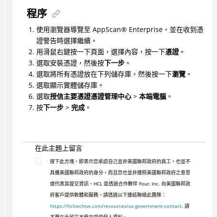
程序
使用瀏覽器導覽至
AppScan
®
Enterprise，並在收到憑
證警告時選擇繼續。
用滑鼠右鍵按一下頁面，選擇內容，按一下
憑證
。
選取
安裝憑證
，然後按
下一步
。
選取
將所有憑證放在下列儲存庫
，然後按一下
瀏覽
。
選取
顯示實體儲存庫
。
選取
授信主要憑證憑證管理中心
>
本端電腦
。
按
下一步
>
完成
。
在此主題上留言
按下此方塊，即表示您承認自己並非美國聯邦政府的員工，也並不
具備美國聯邦政府的身分，而且您也並非遵照美國聯邦政府之意思
或代表其提交資訊。HCL 是透過合作夥伴 Four, Inc. 向美國聯邦政
府客戶提供軟體和服務。請透過以下連結聯絡此團隊：
https://hcltechsw.com/resources/us-government-contact
. 請