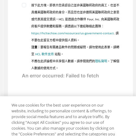
按下此方塊，即表示您承認自己並非美國聯邦政府的員工，也並不
具備美國聯邦政府的身分，而且您也並非遵照美國聯邦政府之意思
或代表其提交資訊。HCL 是透過合作夥伴 Four, Inc. 向美國聯邦政
府客戶提供軟體和服務。請透過以下連結聯絡此團隊：
https://hcltechsw.com/resources/us-government-contact
. 請
不要在此留言方框中提供個人資料。
注意：
要報告有關產品軟件的問題或疑問，請勿使用此表單。請轉
至
HCL 軟件支持
站點。
不應在此評論框中共享個人數據。請參閱我們的
隱私聲明
，了解個
人數據的使用方式。
We use cookies for the best user experience on our
website, including to personalize content & offerings, to
provide social media features and to analyze traffic. By
clicking “Accept All Cookies” you agree to our use of
cookies. You can also manage your cookies by clicking on
the "Cookie Preferences" and selecting the categories you